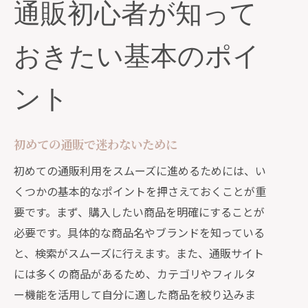
通販初心者が知って
通販を始める前に押さえておきたい重要な
豆知識
おきたい基本のポイ
通販サイトの種類と特徴
初回登録で得られる特典を活用しよう
ント
セキュリティ対策の基本
コストパフォーマンスを考えた商品選
初めての通販で迷わないために
び
初めての通販利用をスムーズに進めるためには、い
前もって確認したい配送料と発送日数
くつかの基本的なポイントを押さえておくことが重
トラブル時の対処方法を知っておく
要です。まず、購入したい商品を明確にすることが
安心して通販を楽しむための選び方ガイド
必要です。具体的な商品名やブランドを知っている
信頼できる通販サイトの見極め方
と、検索がスムーズに行えます。また、通販サイト
口コミを活かした商品選びのコツ
には多くの商品があるため、カテゴリやフィルタ
人気の商品カテゴリーとその特徴
ー機能を活用して自分に適した商品を絞り込みま