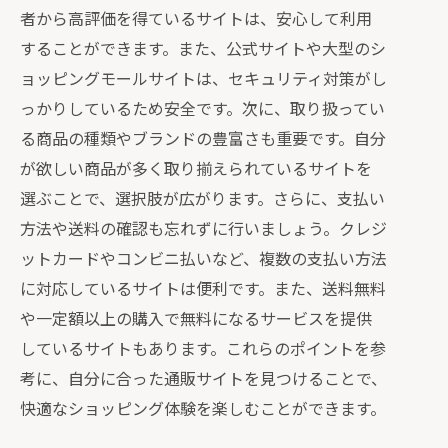
者から高評価を得ているサイトは、安心して利用
商品レビューを活用する方法
することができます。また、公式サイトや大型のシ
返品・交換の条件をしっかり確認
ョッピングモールサイトは、セキュリティ対策がし
支払い方法の選択肢と安全性
っかりしているため安全です。次に、取り扱ってい
商品到着後の確認ポイント
る商品の種類やブランドの豊富さも重要です。自分
トラブル時の対応手順を知っておこう
が欲しい商品が多く取り揃えられているサイトを
選ぶことで、選択肢が広がります。さらに、支払い
通販利用のコツと初心者向けのおすすめ情
方法や送料の確認も忘れずに行いましょう。クレジ
報
ットカードやコンビニ払いなど、複数の支払い方法
ポイントサイトの活用法
に対応しているサイトは便利です。また、送料無料
割引クーポンを上手に使う方法
や一定額以上の購入で無料になるサービスを提供
送料無料のメリットを最大限に活かす
しているサイトもあります。これらのポイントを参
お得なキャンペーンの見つけ方
考に、自分に合った通販サイトを見つけることで、
リピート買いのメリットとデメリット
快適なショッピング体験を楽しむことができます。
季節ごとのセール情報をチェック