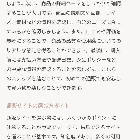
しょう。次に、商品の詳細ページをしっかりと確認
価格比較サイトの使い方
することが大切です。商品の説明文や画像、サイ
定期購入と単品購入のメリット・デメ
ズ、素材などの情報を確認し、自分のニーズに合っ
リット
ているかを確認しましょう。また、口コミや評価を
お得なセール情報のチェック方法
参考にすることで、商品の品質や使用感についての
通販の賢い利用法と初心者が避けるべきミ
リアルな意見を得ることができます。最後に、購入
ス
前には支払い方法や配送日数、返品ポリシーなど
衝動買いを防ぐためのコツ
の重要な情報を確認することを忘れずに。これら
偽サイトに引っかからないために
のステップを踏むことで、初めての通販でも安心し
商品説明をしっかり確認するポイント
て買い物を楽しむことができます。
購入前に必ずチェックすべき事項
通販サイトの選び方ガイド
キャンセルポリシーの確認方法
通販サイトを選ぶ際には、いくつかのポイントに
無駄遣いを防ぐ計画的な買い物方法
注意することが重要です。まず、信頼できるサイト
通販で失敗しないためのチェックリスト
を選ぶことが基本です。知名度があり、多くの利用
購入前にチェックすべき10項目