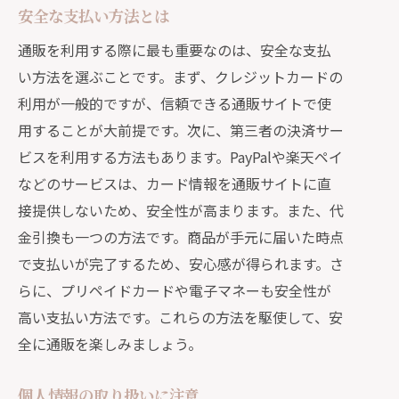
安全な支払い方法とは
通販で得するための知識とテクニック
タイムセールでの賢い買い物法
通販を利用する際に最も重要なのは、安全な支払
い方法を選ぶことです。まず、クレジットカードの
価格アラート機能の活用
利用が一般的ですが、信頼できる通販サイトで使
レビュー投稿でポイントを貯めるコツ
用することが大前提です。次に、第三者の決済サー
お得な会員特典の利用方法
ビスを利用する方法もあります。PayPalや楽天ペイ
送料無料を狙うための計画的な買い物
などのサービスは、カード情報を通販サイトに直
クーポンコードの探し方と利用法
接提供しないため、安全性が高まります。また、代
初めての通販でも安心！知っておきたい豆
金引換も一つの方法です。商品が手元に届いた時点
知識
で支払いが完了するため、安心感が得られます。さ
初心者向け通販サイトの紹介
らに、プリペイドカードや電子マネーも安全性が
高い支払い方法です。これらの方法を駆使して、安
シンプルなサイトデザインが安心
全に通販を楽しみましょう。
カスタマーサポートの重要性
安全な支払い方法を選ぶために
個人情報の取り扱いに注意