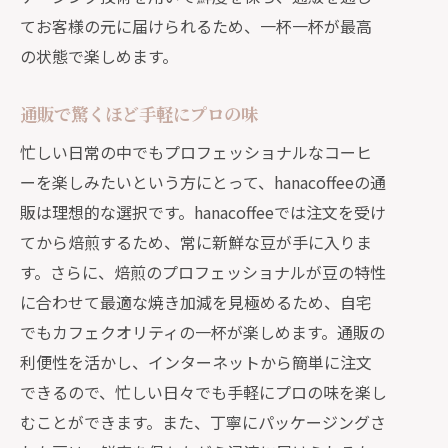
ヒー
てお客様の元に届けられるため、一杯一杯が最高
の状態で楽しめます。
忙しい朝でも楽しめる手軽な一杯
通販で手に入る時短でも美味しいコー
通販で驚くほど手軽にプロの味
ヒー
忙しい日常の中でもプロフェッショナルなコーヒ
hanacoffeeの豆で作る簡単レシピ
ーを楽しみたいという方にとって、hanacoffeeの通
忙しい日常に贅沢をプラスする方法
販は理想的な選択です。hanacoffeeでは注文を受け
通販で手軽に楽しむ新鮮なコーヒー
てから焙煎するため、常に新鮮な豆が手に入りま
仕事の合間に一息つけるhanacoffeeの
す。さらに、焙煎のプロフェッショナルが豆の特性
魅力
に合わせて最適な焼き加減を見極めるため、自宅
通販で自家焙煎コーヒーを楽しむ理由と
でもカフェクオリティの一杯が楽しめます。通販の
は？
利便性を活かし、インターネットから簡単に注文
hanacoffeeの通販が選ばれる理由
できるので、忙しい日々でも手軽にプロの味を楽し
自宅で味わう新鮮なコーヒーの魅力
むことができます。また、丁寧にパッケージングさ