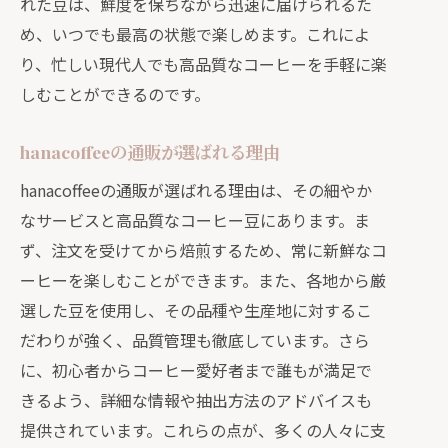
れた豆は、鮮度を保ちながら迅速に届けられるた
通販で手に入る特別なコーヒー体験
め、いつでも最高の状態で楽しめます。これによ
自家焙煎ならではの風味を堪能
り、忙しい現代人でも高品質なコーヒーを手軽に楽
忙しい日々でも楽しめるhanacoffeeの
しむことができるのです。
魅力
通販で自宅がカフェに変わる理由
hanacoffeeの通販が選ばれる理由
hanacoffeeの自家焙煎珈琲通販で豊かなコ
hanacoffeeの通販が選ばれる理由は、その細やか
ーヒータイムを
なサービスと高品質なコーヒー豆にあります。ま
hanacoffeeの通販コーヒーで作る特別
ず、注文を受けてから焙煎するため、常に新鮮なコ
な時間
ーヒーを楽しむことができます。また、各地から厳
自宅で楽しむ至福のコーヒータイム
選した豆を使用し、その品種や生産地に対するこ
通販で手に入る贅沢なひととき
だわりが強く、品質管理も徹底しています。さら
hanacoffeeの豆がもたらす豊かな風味
に、初心者からコーヒー愛好者まで誰もが満足で
きるよう、詳細な情報や抽出方法のアドバイスも
自家焙煎コーヒーで癒されるひととき
提供されています。これらの点が、多くの人々に支
通販で手軽に楽しむプロの味