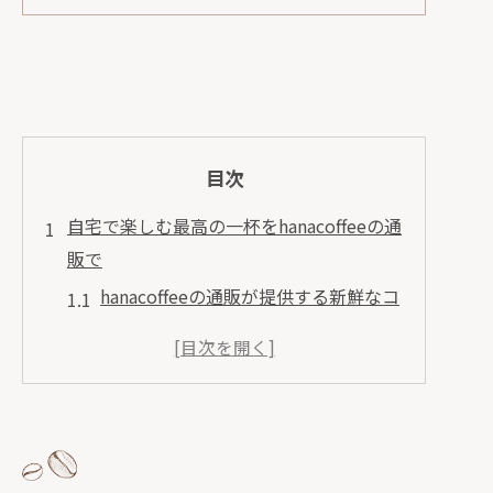
目次
自宅で楽しむ最高の一杯をhanacoffeeの通
販で
hanacoffeeの通販が提供する新鮮なコ
ーヒー豆
自宅で極上のコーヒータイムを楽しむ
方法
hanacoffeeの厳選された豆の秘密
通販で驚くほど手軽にプロの味