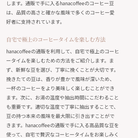
します。通販で手に入るhanacoffeeのコーヒー豆
通販ならではの新鮮さの秘密
は、品質の高さと確かな風味で多くのコーヒー愛
自家焙煎コーヒーの風味を最大限に引
好者に支持されています。
き出す方法
自宅で極上のコーヒータイムを楽しむ方法
通販で手軽に手に入るフレッシュな豆
自宅で楽しむ本格コーヒーの魅力
hanacoffeeの通販を利用して、自宅で極上のコーヒ
ータイムを楽しむための方法をご紹介します。ま
hanacoffeeの通販が届ける新鮮な一杯
ず、新鮮な豆を選び、丁寧に挽くことが大切です。
hanacoffeeの通販でプロフェッショナルな
挽きたての豆は、香りが豊かで風味が深いため、
味わいを自宅で
一杯のコーヒーをより美味しく楽しむことができ
自宅でプロの味を再現する方法
ます。次に、お湯の温度や抽出時間にこだわること
hanacoffeeの豆で作る完璧な一杯
も重要です。適切な温度で丁寧に抽出することで、
通販で手に入れる専門店の味
豆の持つ本来の風味を最大限に引き出すことがで
hanacoffeeの豆がもたらす贅沢な体験
きます。hanacoffeeの通販で手に入る高品質な豆を
自宅で楽しむバリスタ品質のコーヒー
使って、自宅で贅沢なコーヒータイムをお楽しみく