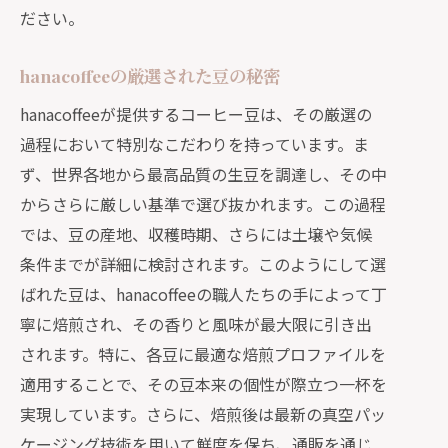
ださい。
hanacoffeeの通販で味わうプロの風味
自家焙煎珈琲を通販で楽しむためのポイン
hanacoffeeの厳選された豆の秘密
ト
hanacoffeeが提供するコーヒー豆は、その厳選の
hanacoffeeの豆を最大限に楽しむ方法
過程において特別なこだわりを持っています。ま
自宅でのコーヒータイムを格上げする
ず、世界各地から最高品質の生豆を調達し、その中
秘訣
からさらに厳しい基準で選び抜かれます。この過程
通販で手に入る新鮮なコーヒー豆の選
では、豆の産地、収穫時期、さらには土壌や気候
び方
条件までが詳細に検討されます。このようにして選
自家焙煎コーヒーを通販で購入するメ
ばれた豆は、hanacoffeeの職人たちの手によって丁
リット
寧に焙煎され、その香りと風味が最大限に引き出
hanacoffeeの通販で失敗しない選び方
されます。特に、各豆に最適な焙煎プロファイルを
自家焙煎のコーヒー豆を長持ちさせる
適用することで、その豆本来の個性が際立つ一杯を
コツ
実現しています。さらに、焙煎後は最新の真空パッ
忙しい日々に最適なhanacoffeeの通販コー
ケージング技術を用いて鮮度を保ち、通販を通じ