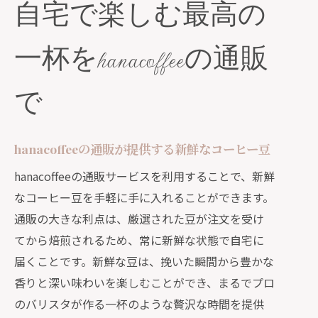
自宅で楽しむ最高の
hanacoffeeの通販が選ばれる理由
自家焙煎の魅力を通販で体感
一杯をhanacoffeeの通販
hanacoffeeの自家焙煎珈琲通販で贅沢なひ
とときを
で
贅沢なコーヒータイムの作り方
自家焙煎ならではの風味の違い
hanacoffeeの通販が提供する新鮮なコーヒー豆
hanacoffeeの通販で味わう至福の一杯
hanacoffeeの通販サービスを利用することで、新鮮
通販で手に入る特別なコーヒー体験
なコーヒー豆を手軽に手に入れることができます。
プロフェッショナルな味を自宅で楽し
通販の大きな利点は、厳選された豆が注文を受け
む
てから焙煎されるため、常に新鮮な状態で自宅に
hanacoffeeの自家焙煎が選ばれる理由
届くことです。新鮮な豆は、挽いた瞬間から豊かな
通販で手に入れる新鮮な自家焙煎コーヒー
香りと深い味わいを楽しむことができ、まるでプロ
の魅力
のバリスタが作る一杯のような贅沢な時間を提供
hanacoffeeの焙煎プロセスを解説