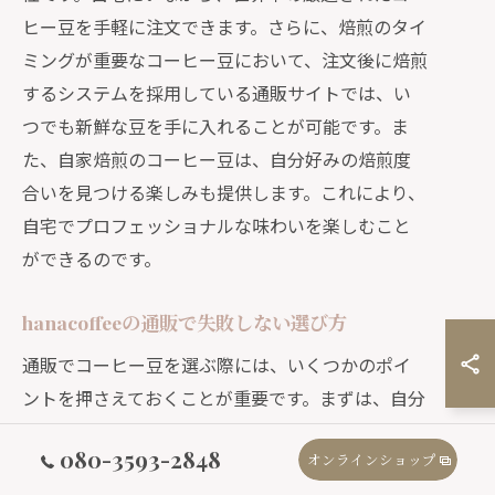
ヒー豆を手軽に注文できます。さらに、焙煎のタイ
ミングが重要なコーヒー豆において、注文後に焙煎
するシステムを採用している通販サイトでは、い
つでも新鮮な豆を手に入れることが可能です。ま
た、自家焙煎のコーヒー豆は、自分好みの焙煎度
合いを見つける楽しみも提供します。これにより、
自宅でプロフェッショナルな味わいを楽しむこと
ができるのです。
hanacoffeeの通販で失敗しない選び方
通販でコーヒー豆を選ぶ際には、いくつかのポイ
ントを押さえておくことが重要です。まずは、自分
の好みの焙煎度合いを知ること。hanacoffeeで
080-3593-2848
オンラインショップ
は、浅煎りから深煎りまで豊富なラインナップが