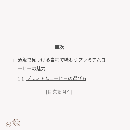
目次
通販で見つける自宅で味わうプレミアムコ
ーヒーの魅力
プレミアムコーヒーの選び方
産地別のコーヒーの特徴
焙煎度合いの違いとその影響
自宅で楽しむコーヒーのアレンジ方法
コーヒーの保存方法とその重要性
通販でしか手に入らない限定コーヒー