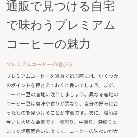
通販で見つける自宅
厳選された通販コーヒーで自宅カフェを満
喫する方法
で味わうプレミアム
自宅カフェに必要なアイテム
ドリップコーヒーの淹れ方
コーヒーの魅力
エスプレッソの楽しみ方
フレンチプレスの使用方法
プレミアムコーヒーの選び方
オリジナルレシピで楽しむコーヒー
プレミアムコーヒーを通販で選ぶ際には、いくつか
アフタヌーンティーに合うコーヒー
のポイントを押さえておくと良いでしょう。まず、
忙しい日々に癒しを与える通販のプレミア
コーヒー豆の産地に注目しましょう。異なる産地の
ムコーヒー
コーヒー豆は風味や香りが異なり、自分の好みに合
朝のリフレッシュに最適なコーヒー
ったものを見つけることが重要です。次に、焙煎度
忙しい昼間にピッタリのコーヒー
合いも大切な要素です。浅煎り、中煎り、深煎りと
リラックスタイムのためのコーヒー
いった焙煎度合いによって、コーヒーの味わいが大