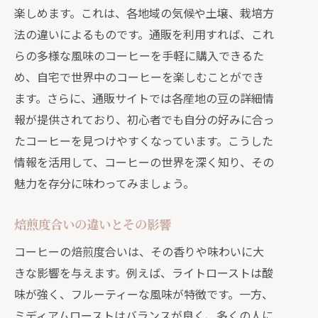
楽しめます。これは、各地域の気候や土壌、栽培方
新鮮なまま届く焙煎豆
法の違いによるものです。通販を利用すれば、これ
迅速な配送とそのメリット
らの多様な風味のコーヒーを手軽に購入できるた
特別なコーヒーグッズの紹介
め、自宅で世界中のコーヒーを楽しむことができ
コーヒーサブスクリプションの利点
ます。さらに、通販サイトでは各産地の豆の詳細情
ギフトセットとしての魅力
報が提供されており、初心者でも自分の好みに合っ
たコーヒーを見つけやすくなっています。こうした
通販で発見するプレミアムコーヒーの奥深
情報を活用して、コーヒーの世界を深く知り、その
い味わい
魅力を存分に味わってみましょう。
シングルオリジンの魅力
ブレンドコーヒーの楽しみ方
焙煎度合いの違いとその影響
熟成コーヒーの味わい
コーヒーの焙煎度合いは、その香りや味わいに大
スペシャリティコーヒーの特徴
きな影響を与えます。例えば、ライトローストは酸
アジア産コーヒーの風味
味が強く、フルーティーな風味が特徴です。一方、
南米産コーヒーの味わい
ミディアムローストはバランスが良く、多くの人に