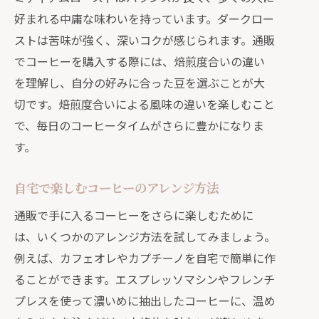
レビューで選ぶ通販の高品質なプレミアム
好まれる中庸な味わいを持っています。ダークロー
コーヒー
ストは苦味が強く、深いコクが感じられます。通販
信頼できるレビューの見分け方
でコーヒーを購入する際には、焙煎度合いの違い
を理解し、自分の好みに合った豆を選ぶことが大
高評価のコーヒー豆とは
切です。焙煎度合いによる風味の違いを楽しむこと
ユーザーおすすめのコーヒー
で、毎日のコーヒータイムがさらに豊かになりま
レビューサイトの活用方法
す。
実際の体験談から選ぶコーヒー
SNSでの口コミも参考に
自宅で楽しむコーヒーのアレンジ方法
通販で手軽に楽しむ本格的なコーヒーの魅
通販で手に入るコーヒーをさらに楽しむために
力
は、いくつかのアレンジ方法を試してみましょう。
初心者でも簡単に淹れられるコーヒー
例えば、カフェオレやカプチーノを自宅で簡単に作
コーヒーメーカーの選び方
ることができます。エスプレッソマシンやフレンチ
家で作るラテアートのコツ
プレスを使って濃いめに抽出したコーヒーに、温め