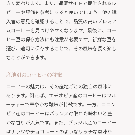
きく変わります。また、通販サイトで提供されるレ
夜のくつろぎに合うデカフェコーヒー
ビューや評価も参考にすると良いでしょう。他の購
気分転換に役立つフレーバーコーヒー
入者の意見を確認することで、品質の高いプレミア
仕事の合間に楽しむコーヒーブレイク
ムコーヒーを見つけやすくなります。最後に、コー
通販で手に入る多様なフレーバーのコーヒ
ヒー豆の保存方法にも注意が必要です。新鮮な豆を
ーの楽しみ方
選び、適切に保存することで、その風味を長く楽し
季節限定のフレーバーコーヒー
むことができます。
果実風味のコーヒーの魅力
スパイスフレーバーを楽しむ
産地別のコーヒーの特徴
チョコレート風味のコーヒー
コーヒーの魅力は、その産地ごとの独自の風味に
ナッツ風味のコーヒーの特徴
あります。例えば、エチオピア産のコーヒーはフル
ーティーで華やかな酸味が特徴です。一方、コロン
バニラ風味のコーヒーの楽しみ方
ビア産のコーヒーはバランスの取れた味わいと豊
自宅でのコーヒータイムが特別になる通販
かな香りが人気です。また、ブラジル産のコーヒー
の秘密
はナッツやチョコレートのようなリッチな風味が
選び抜かれたコーヒー豆の品質