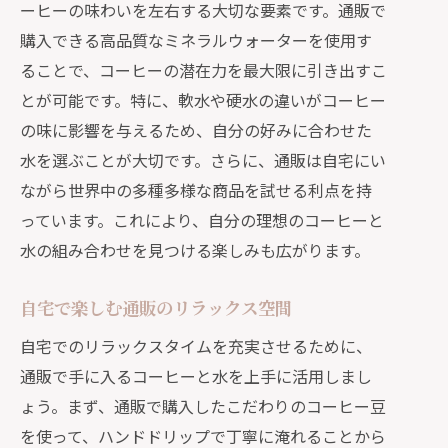
通販で手軽に入手できる癒しのアイテ
ーヒーの味わいを左右する大切な要素です。通販で
ム
購入できる高品質なミネラルウォーターを使用す
ることで、コーヒーの潜在力を最大限に引き出すこ
自宅で簡単に楽しむ贅沢時間
とが可能です。特に、軟水や硬水の違いがコーヒー
通販を活用したストレス解消法
の味に影響を与えるため、自分の好みに合わせた
忙しさを和らげる通販の提案
水を選ぶことが大切です。さらに、通販は自宅にい
自宅で味わう通販のコーヒーと水の絶妙な
ながら世界中の多種多様な商品を試せる利点を持
ハーモニー
っています。これにより、自分の理想のコーヒーと
コーヒーと水のバランスを極める
水の組み合わせを見つける楽しみも広がります。
自宅カフェを実現する通販の選択
極上のブレンドを楽しむためのポイン
自宅で楽しむ通販のリラックス空間
ト
自宅でのリラックスタイムを充実させるために、
通販で実現する味の調和
通販で手に入るコーヒーと水を上手に活用しまし
コーヒーの味を引き立てる水の秘密
ょう。まず、通販で購入したこだわりのコーヒー豆
を使って、ハンドドリップで丁寧に淹れることから
通販で探求する味の可能性