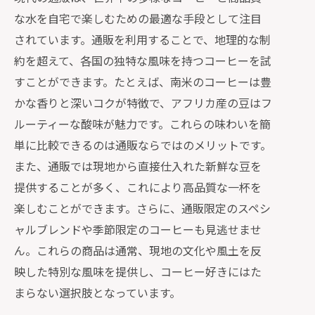
簡単に始められる通販ライフ
な水を自宅で楽しむための最適な手段として注目
通販で実現する理想のコーヒータイム
されています。通販を利用することで、地理的な制
多様な選択肢を持つ通販の魅力
約を超えて、各国の独特な風味を持つコーヒーを試
リラックスタイムを通販で豊かにする方法
すことができます。たとえば、南米のコーヒーは豊
通販で作る心地よい空間
かな香りと深いコクが特徴で、アフリカ産の豆はフ
ルーティーな酸味が魅力です。これらの味わいを簡
リラックスを促す商品選び
単に比較できるのは通販ならではのメリットです。
通販で手に入れる癒しのひととき
また、通販では現地から直接仕入れた新鮮な豆を
簡単に始められる通販の楽しみ
提供することが多く、これにより高品質な一杯を
通販で自分だけのリトリートを作る
楽しむことができます。さらに、通販限定のスペシ
心を癒す通販の小物たち
ャルブレンドや季節限定のコーヒーも見逃せませ
通販で贅沢なひとときを楽しむためのヒン
ん。これらの商品は通常、現地の文化や風土を反
ト
映した特別な風味を提供し、コーヒー好きにはた
こだわりのコーヒーと水を選ぶ
まらない選択肢となっています。
通販で実現するオリジナルタイム