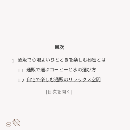
目次
通販で心地よいひとときを楽しむ秘密とは
通販で選ぶコーヒーと水の選び方
自宅で楽しむ通販のリラックス空間
通販で手に入れる世界の味わい
心を豊かにする通販のひと工夫
通販がもたらす新しい贅沢体験
通販で叶えるあなただけの特別な時間
通販で手に入る厳選コーヒーと水の魅力