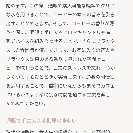
始めます。この際、通販で購入可能な純粋でクリア
通販で見つける特別な時間と美味しい組み
な水を用いることで、コーヒーの本来の旨みを引き
合わせ
出すことができます。そして、コーヒーの香りが漂
心を癒す通販のコーヒーと水
う空間に、通販で手に入るアロマキャンドルや音
特別な時間のための通販セレクション
楽デバイスを組み合わせることで、さらにリラック
美味しさを追求する通販の楽しみ方
スした雰囲気が演出できます。お気に入りの音楽や
通販で出会う新しいテイスト
リラックス効果のある香りに包まれた空間でコー
あなただけの贅沢な組み合わせ
ヒーを味わうことで、日常のストレスを忘れ、心か
通販が導く特別な瞬間
らくつろげるひとときが実現します。通販の利便性
を活用することで、自宅にいながらもまるでカフェ
手軽に手に入る最高のコーヒーと水の通販
にいるかのような特別な時間を過ごす工夫を楽し
体験
んでみてください。
通販で手に入る世界の味
コーヒーと水の通販ランキング
通販で手に入れる世界の味わい
通販利用者が選ぶ人気の組み合わせ
現代の通販は、世界中の多様なコーヒーと高品質