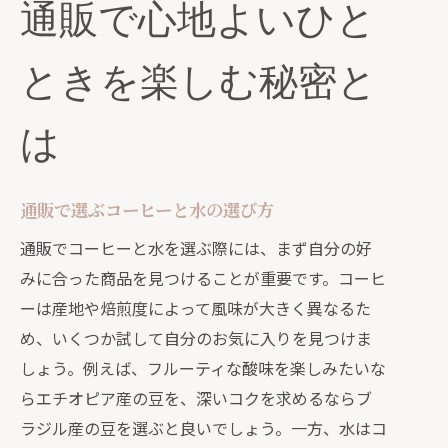
通販で心地よいひと
厳選されたコーヒーの特徴
高品質な水の選び方
ときを楽しむ秘密と
通販で味わうコーヒーと水の組み合わ
せ
は
特別なひとときを彩る通販の魅力
世界中から選ばれた通販の逸品
通販で選ぶコーヒーと水の選び方
あなたのライフスタイルに合った通販
通販でコーヒーと水を選ぶ際には、まず自分の好
の選択
みに合った商品を見つけることが重要です。コーヒ
忙しい日常に通販が贈る贅沢なリラックス
ーは産地や焙煎度によって風味が大きく異なるた
タイム
め、いくつか試して自分のお気に入りを見つけま
日常にひと休みを与える通販の力
しょう。例えば、フルーティな酸味を楽しみたいな
リラックス効果を高める通販のコーヒ
らエチオピア産の豆を、深いコクを求めるならブ
ー
ラジル産の豆を選ぶと良いでしょう。一方、水はコ