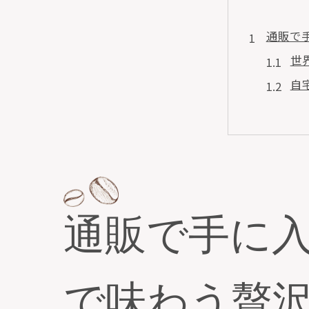
通販で
世
自
通
自
通
コ
自宅で
通販で手に
各
自
通
で味わう贅
通