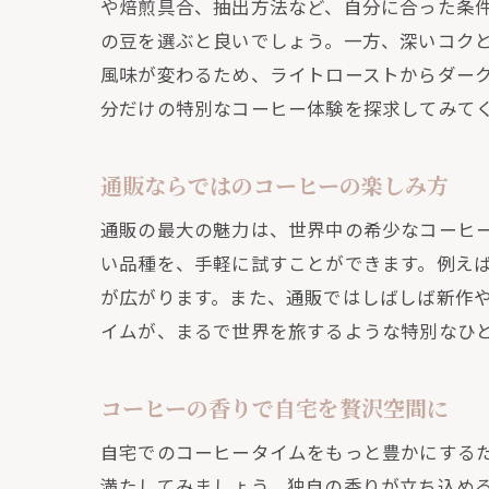
自
や焙煎具合、抽出方法など、自分に合った条
の豆を選ぶと良いでしょう。一方、深いコク
通
風味が変わるため、ライトローストからダー
自
分だけの特別なコーヒー体験を探求してみて
特
通
通販ならではのコーヒーの楽しみ方
通販で
通販の最大の魅力は、世界中の希少なコーヒ
通
い品種を、手軽に試すことができます。例え
自
が広がります。また、通販ではしばしば新作
通
イムが、まるで世界を旅するような特別なひ
世
コ
コーヒーの香りで自宅を贅沢空間に
自
自宅でのコーヒータイムをもっと豊かにする
風味豊
満たしてみましょう。独自の香りが立ち込め