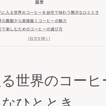
目次
手に入る世界のコーヒーを自宅で味わう贅沢なひととき
界の農園から直接届くコーヒーの魅力
宅で楽しむためのコーヒーの選び方
販で手に入る希少なコーヒー豆の紹介
分だけの特別な一杯を見つける方法
販ならではのコーヒーの楽しみ方
ーヒーの香りで自宅を贅沢空間に
楽しむ世界のコーヒーツアーを通販で実現
入る世界のコーヒ
国のコーヒーを巡る通販の旅
宅で味わうインドネシアのスパイシーコーヒー
販で楽しむコロンビアのフレーバー
沢なひととき
販で世界旅行気分を味わうコツ