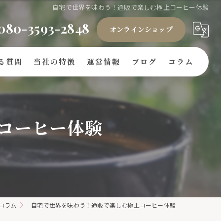
自宅で世界を味わう！通販で楽しむ極上コーヒー体験
080-3593-2848
オンラインショップ
る質問
当社の特徴
運営情報
ブログ
コラム
ギフト
コーヒー体験
豆
ドリップバッグ
自家焙煎
キリマンジャロ
コラム
自宅で世界を味わう！通販で楽しむ極上コーヒー体験