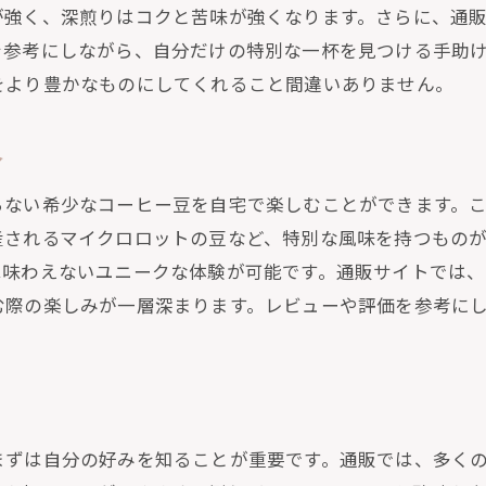
が強く、深煎りはコクと苦味が強くなります。さらに、通
ラックスするためのコーヒーの淹れ方
を参考にしながら、自分だけの特別な一杯を見つける手助
販で手に入るユニークなコーヒーブレンド
をより豊かなものにしてくれること間違いありません。
ーヒーで心地よいひとときを演出
世界中のコーヒーを試す楽しさとその魅力
介
国のコーヒーを通販で試す楽しさ
らない希少なコーヒー豆を自宅で楽しむことができます。
販で出会う新しいコーヒーの味わい
産されるマイクロロットの豆など、特別な風味を持つものが
ーヒーの旅を通販で実現する方法
は味わえないユニークな体験が可能です。通販サイトでは
販で手に入れる世界のコーヒーの魅力
む際の楽しみが一層深まります。レビューや評価を参考に
ーヒーテイスティングを自宅で楽しむ
宅でのコーヒー体験をさらに豊かに
旅行気分！通販で選ぶ各国の特選コーヒー
販で手に入れる特選コーヒーの選び方
まずは自分の好みを知ることが重要です。通販では、多く