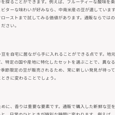
宅で体験する各国のコーヒーカルチャー
件を探ることができます。例えば、フルーティーな酸味を
とビターな味わいが好みなら、中南米産の豆が適していま
販で楽しむ世界の絶品コーヒー紹介
クローストまで試してみる価値があります。通販ならでは
宅で叶えるコーヒーの旅路
ください。
選コーヒーがもたらす旅行気分
販で味わう世界のコーヒーの深み
広がるコーヒーの世界、自宅での新しい発見
ー豆を自宅に居ながら手に入れることができる点です。地
販で出会う新しいコーヒーの世界
ば、特定の国や産地に特化したセットを選ぶことで、異な
宅で試すコーヒーの新しい楽しみ方
や季節限定の豆が販売されるため、常に新しい発見が待っ
販を通じて広がるコーヒーの知識
とときに変わることでしょう。
界中のコーヒーがもたらす驚き
ーヒーの多様性を通販で体験
宅で発見するコーヒーの新しい一面
ために、香りは重要な要素です。通販で購入した新鮮な豆
かな通販のコーヒーで日常を特別なものに
ると、日常のひとときが特別な時間に変わります。例えば