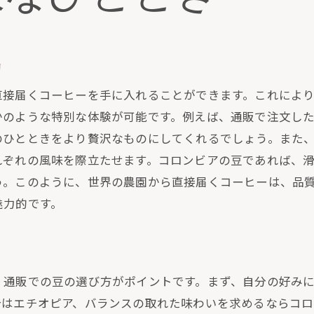
販で試す新しいコーヒー体験
ーヒーツアーが生活に与える豊かさ
力
力で自宅がカフェに！世界の風味を手軽に体験
宅カフェを実現するための通販活用術
直接届くコーヒーを手に入れることができます。これによ
販で選ぶおすすめのカフェスタイルコーヒー
かのような特別な体験が可能です。例えば、通販で注文し
のひとときをより贅沢なものにしてくれるでしょう。また
宅をカフェに変えるインテリアとコーヒー
れぞれの風味を際立たせます。コロンビアの豆であれば、滑
販で手軽にカフェ気分を楽しむ方法
う。このように、世界の農園から直接届くコーヒーは、品
フェの雰囲気を自宅に取り入れるヒント
魅力的です。
界のカフェ文化を自宅で楽しむ
クスタイムを彩る通販の多様なコーヒー選択
販で見つけるリラックスに最適なコーヒー
、通販での豆の選び方がポイントです。まず、自分の好み
宅でのリラックスタイムに合うコーヒー選び
合はエチオピア、バランスの取れた味わいを求めるならコロ
販で購入できるおしゃれなコーヒー器具