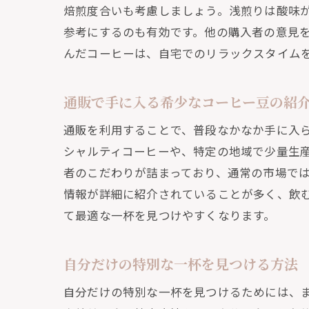
焙煎度合いも考慮しましょう。浅煎りは酸味
リ
参考にするのも有効です。他の購入者の意見
通
んだコーヒーは、自宅でのリラックスタイム
コ
通販で
通販で手に入る希少なコーヒー豆の紹
各
通販を利用することで、普段なかなか手に入
通
シャルティコーヒーや、特定の地域で少量生
コ
者のこだわりが詰まっており、通常の市場で
通
情報が詳細に紹介されていることが多く、飲
コ
て最適な一杯を見つけやすくなります。
自
自分だけの特別な一杯を見つける方法
自宅で
通
自分だけの特別な一杯を見つけるためには、