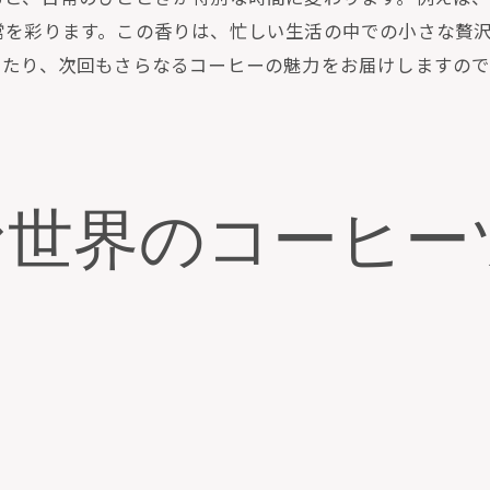
販で選ぶ風味豊かなコーヒーの種類
常を彩ります。この香りは、忙しい生活の中での小さな贅
常を彩るためのコーヒー選びのポイント
あたり、次回もさらなるコーヒーの魅力をお届けしますの
販で出会う特別な一杯とは
ーヒーで日常に小さな贅沢を取り入れる
販で見つける毎日のコーヒーの楽しみ方
味豊かなコーヒーがもたらす日常の変化
む世界のコーヒー