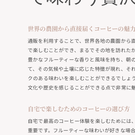
通
コ
世界の農園から直接届くコーヒーの魅
通販の
自
通販を利用することで、世界各地の農園から
通
で楽しむことができ、まるでその地を訪れた
豊かなフルーティーな香りと風味を持ち、朝
自
て、その気候や土壌に応じた特徴が現れ、そ
通
クのある味わいを楽しむことができるでしょ
カ
文化や歴史を感じることができる点で非常に
世
リラッ
自宅で楽しむためのコーヒーの選び方
通
自宅で最高のコーヒー体験を楽しむためには
自
重要です。フルーティーな味わいが好きな場
通