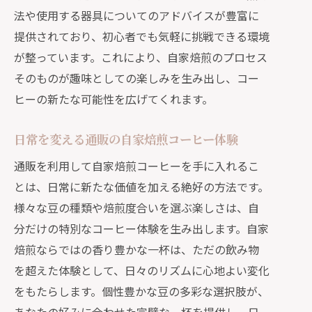
法や使用する器具についてのアドバイスが豊富に
ヒーを見つけよう
提供されており、初心者でも気軽に挑戦できる環境
通販で見つける多様なコーヒー選択肢
が整っています。これにより、自家焙煎のプロセス
好みに合わせた通販のコーヒー豆選び
そのものが趣味としての楽しみを生み出し、コー
通販で探すあなたのためのコーヒー
ヒーの新たな可能性を広げてくれます。
個性豊かな通販コーヒーの選び方
通販で見つけるあなた好みの一杯
日常を変える通販の自家焙煎コーヒー体験
通販で選ぶ理想のコーヒー体験
通販を利用して自家焙煎コーヒーを手に入れるこ
自家焙煎コーヒーの魅力を通販で手軽に体
とは、日常に新たな価値を加える絶好の方法です。
験する方法
様々な豆の種類や焙煎度合いを選ぶ楽しさは、自
分だけの特別なコーヒー体験を生み出します。自家
通販を使って手軽に自家焙煎コーヒー
焙煎ならではの香り豊かな一杯は、ただの飲み物
を楽しむ
を超えた体験として、日々のリズムに心地よい変化
通販で始める自家焙煎コーヒーの簡単
をもたらします。個性豊かな豆の多彩な選択肢が、
な方法