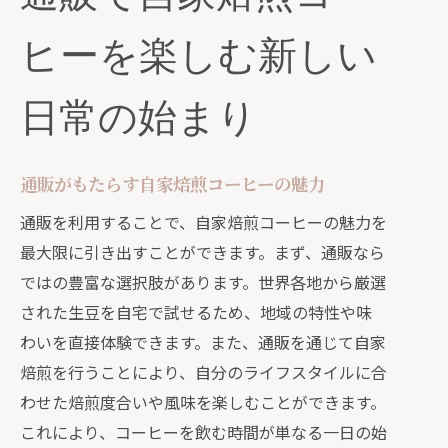
利点
ヒーを楽しむ新しい
通販の自家焙煎コーヒーで変わる毎日
の一杯
日常の始まり
通販を介した自家焙煎コーヒーの新し
い楽しみ方
選び抜かれた豆が通販で手に入る特別なコ
通販がもたらす自家焙煎コーヒーの魅力
ーヒー体験
通販を利用することで、自家焙煎コーヒーの魅力を
厳選された豆がもたらす通販の魅力
最大限に引き出すことができます。まず、通販なら
自分好みの豆を通販で見つける方法
ではの豊富な選択肢があります。世界各地から厳選
通販で選ぶコーヒー豆の選び方
された生豆を自宅で試せるため、地域の特性や味
わいを直接体験できます。また、通販を通じて自家
特別な体験を提供する通販のコーヒー
焙煎を行うことにより、自分のライフスタイルに合
豆
わせた焙煎度合いや風味を楽しむことができます。
通販で手に入る希少なコーヒー豆とは
これにより、コーヒーを飲む時間が単なる一日の始
通販を通じて楽しむ高品質なコーヒー