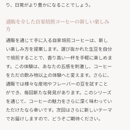
り、日常がより豊かになることでしょう。
通販を通じて新たなコーヒーライフを
体験
通販を介した自家焙煎コーヒーの新しい楽しみ
通販がもたらすコーヒーライフの新し
方
い風
通販を通じて手に入る自家焙煎コーヒーは、新し
香ばしい香りに包まれる通販の自家焙煎コ
い楽しみ方を提案します。選び抜かれた生豆を自分
ーヒーの楽しみ方
で焙煎することで、香り高い一杯を手軽に楽しめま
香ばしい香りが魅力の通販コーヒー
す。この体験は、あなたの五感を刺激し、コーヒー
自宅で楽しむ香ばしい通販コーヒーの
をただの飲み物以上の体験へと変えます。さらに、
淹れ方
通販では様々な産地やフレーバーの豆を試すこと
通販で手に入れる香ばしい一杯の魅力
ができ、毎回新たな発見があります。このシリーズ
香ばしい香りを楽しむ通販コーヒーの
を通じて、コーヒーの魅力をさらに深く味わってい
選び方
ただけたなら幸いです。次回はさらに新しいテーマ
通販の香ばしいコーヒーで心を癒す
でお届けしますので、どうぞご期待ください。
香ばしい香りの通販コーヒーとその楽