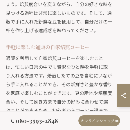
ょう。焙煎度合いを変えながら、自分の好きな味を
見つける過程は非常に楽しいものです。そして、通
販で手に入れた新鮮な豆を使用して、自分だけの一
杯を作り上げる達成感を味わってください。
手軽に楽しむ通販の自家焙煎コーヒー
通販を利用して自家焙煎コーヒーを楽しむこと
は、忙しい日常の中でも贅沢なひと時を手軽に取
り入れる方法です。焙煎したての豆を自宅にいなが
ら手に入れることができ、その新鮮さと豊かな香り
を家庭で楽しむことができます。豆の産地や焙煎度
合い、そして挽き方まで自分の好みに合わせて選
ぶことができるため、初心者からコーヒー通まで
幅広く楽しむことが可能です。通販の強みはその選
080-3593-2848
オンラインショップ
択肢の豊富さにあります。