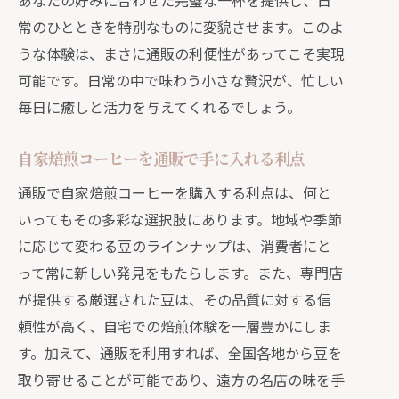
あなたの好みに合わせた完璧な一杯を提供し、日
手軽に楽しむ通販の自家焙煎コーヒー
常のひとときを特別なものに変貌させます。このよ
通販で体験する自家焙煎コーヒーの魅
うな体験は、まさに通販の利便性があってこそ実現
力
可能です。日常の中で味わう小さな贅沢が、忙しい
通販ならではの自家焙煎コーヒーの楽
毎日に癒しと活力を与えてくれるでしょう。
しみ方
通販で実現する簡単な自家焙煎コーヒ
自家焙煎コーヒーを通販で手に入れる利点
ー体験
通販で自家焙煎コーヒーを購入する利点は、何と
通販ならではの新鮮な豆で日常を特別な時
いってもその多彩な選択肢にあります。地域や季節
間に変える
に応じて変わる豆のラインナップは、消費者にと
通販の新鮮な豆がもたらす日常の変化
って常に新しい発見をもたらします。また、専門店
通販で手に入れる新鮮なコーヒー豆の
が提供する厳選された豆は、その品質に対する信
魅力
頼性が高く、自宅での焙煎体験を一層豊かにしま
す。加えて、通販を利用すれば、全国各地から豆を
新鮮な豆を通販で簡単に手に入れる方
取り寄せることが可能であり、遠方の名店の味を手
法