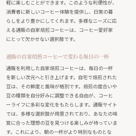
軽に楽しむことができます。このような利便性が、
通販の新鮮なコーヒー豆で楽しむ特別
消費者に新しいコーヒー体験を提供し、日常の暮
な時間
らしをより豊かにしてくれます。多様なニーズに応
通販を利用した新鮮な豆の選び方
える通販の自家焙煎コーヒーは、コーヒー愛好家
通販で手に入る新鮮な豆の魅力
にとって欠かせない選択肢です。
通販の自家焙煎コーヒーであなたのコーヒ
ーライフを一新
通販の自家焙煎コーヒーで変わる毎日の一杯
通販を活用したコーヒーライフのリニ
通販を利用した自家焙煎コーヒーは、毎日の一杯
ューアル
を新しい次元へと引き上げます。自宅で焙煎された
通販で一新する自家焙煎コーヒーの楽
豆は、その鮮度と風味が格別です。焙煎の度合いや
しみ方
豆の種類を自分好みに調整できる自由が、コーヒ
あなたのコーヒーライフを変える通販
ーライフに多彩な変化をもたらします。通販サイト
の力
では、多様な選択肢が用意されており、あなたの味
通販の自家焙煎コーヒーでコーヒーラ
覚に合った理想の豆を見つける楽しみが待っていま
イフを刷新
す。これにより、朝の一杯がより特別なものとな