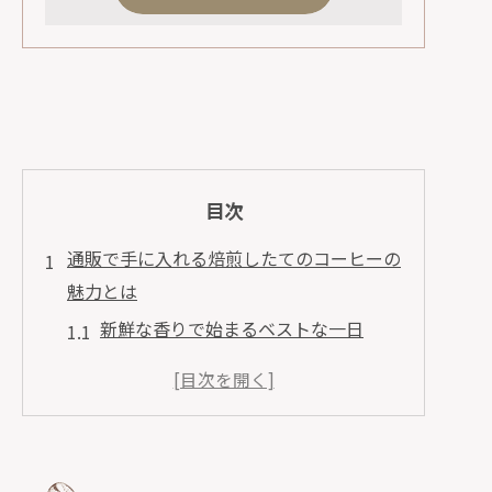
目次
通販で手に入れる焙煎したてのコーヒーの
魅力とは
新鮮な香りで始まるベストな一日
注文毎に焙煎される特別な一杯
自宅で楽しむ焙煎直後の風味
産地ごとのユニークな味わいを発見
特別な瞬間を演出するための選択肢