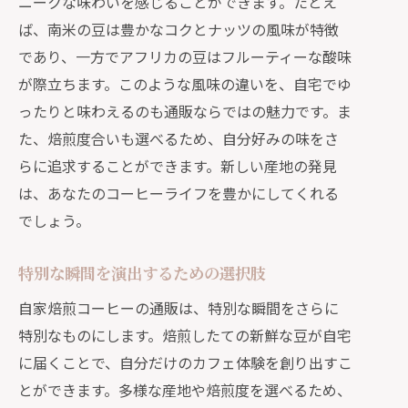
ニークな味わいを感じることができます。たとえ
フレーバープロファイルの理解
ば、南米の豆は豊かなコクとナッツの風味が特徴
であり、一方でアフリカの豆はフルーティーな酸味
自分のテイストに合ったコーヒー選び
が際立ちます。このような風味の違いを、自宅でゆ
焙煎度合いと味の関係
ったりと味わえるのも通販ならではの魅力です。ま
コーヒーの冒険を始める第一歩
た、焙煎度合いも選べるため、自分好みの味をさ
試行錯誤で見つける理想の一杯
らに追求することができます。新しい産地の発見
便利さと新鮮さを両立する通販のコーヒー
は、あなたのコーヒーライフを豊かにしてくれる
体験
でしょう。
時間を節約しながらも妥協しない新鮮
さ
特別な瞬間を演出するための選択肢
毎日の習慣に組み込む手軽さ
自家焙煎コーヒーの通販は、特別な瞬間をさらに
忙しい日々にこそ欲しい焙煎したての
特別なものにします。焙煎したての新鮮な豆が自宅
香り
に届くことで、自分だけのカフェ体験を創り出すこ
手軽にプロ品質のコーヒーを楽しむ
とができます。多様な産地や焙煎度を選べるため、