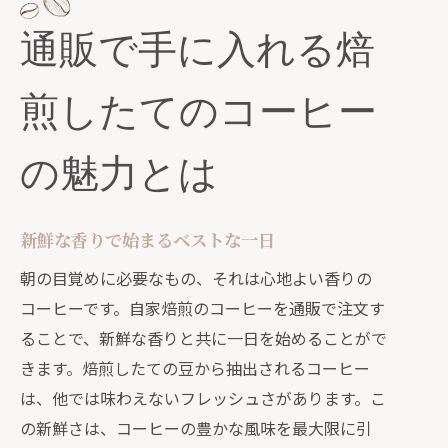
通販がもたらす新鮮さと利便性
通販で手に入れる焙
注文毎焙煎の通販コーヒーで味わう至福の
時間
煎したてのコーヒー
焙煎したての豆で最高の一杯を淹れる
自分だけの贅沢なひとときを楽しむ
の魅力とは
通販で手に入る世界の風味を堪能
カフェクオリティの味わいを自宅で実
新鮮な香りで始まるベストな一日
現
朝の目覚めに必要なもの、それは心地よい香りの
コーヒータイムを特別にする香りと味
コーヒーです。自家焙煎のコーヒーを通販で注文す
注文する度に新しい体験を
ることで、新鮮な香りと共に一日を始めることがで
新鮮さを保つ通販の自家焙煎コーヒーの秘
きます。焙煎したての豆から抽出されるコーヒー
密
は、他では味わえないフレッシュさがあります。こ
焙煎から発送までの完璧なプロセス
の新鮮さは、コーヒーの豊かな風味を最大限に引