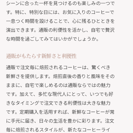
シーンに合った一杯を見つけるのも楽しみの一つで
新鮮さを保つスマートな方法
す。特に、特別な日には、お気に入りのコーヒーで
通販ならではのスムーズな体験
一息つく時間を設けることで、心に残るひとときを
自宅でカフェ気分を味わえる通販のコーヒ
演出できます。通販の利便性を活かし、自宅で贅沢
ー
な時間を過ごしてみてはいかがでしょうか。
カフェのようなクオリティを自宅で実
現
通販がもたらす新鮮さと利便性
特別な時間を演出するための一杯
通販で注文毎に焙煎されるコーヒーは、驚くべき
自宅で楽しむ贅沢なひととき
新鮮さを提供します。焙煎直後の香りと風味をその
自分だけのカフェスペースを作る
ままに、自宅で楽しめるのは通販ならではの魅力
日常の中で特別な瞬間を
です。加えて、多忙な現代人にとって、いつでも好
通販で叶える本格的なカフェ体験
きなタイミングで注文できる利便性は大きな魅力
です。定期購入を活用すれば、新鮮なコーヒーが常
に手元に届き、日々の生活を豊かに彩ります。注文
毎に焙煎されるスタイルが、新たなコーヒーライ