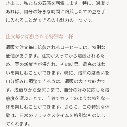
フレッシュネスを守るための工夫
き出し、私たちの五感を刺激します。特に、通販で
鮮度を保つための保存方法
あれば、自分の好きな時間に焙煎したての豆を手
に入れることができるのも魅力の一つです。
焙煎から自宅までのスピーディな流れ
生豆の厳選と焙煎技術
注文毎に焙煎される特別な一杯
通販サービスの信頼性と品質
通販で注文毎に焙煎されるコーヒーには、特別な
多様な産地から選べる通販の自家焙煎コー
価値があります。注文が入ってから焙煎されるた
ヒー
め、豆の新鮮さが保たれ、その結果、最高の味わ
各国の風味を楽しむためのガイド
いを楽しむことができます。特に、焙煎の度合いを
産地ごとの特徴を知る
自分好みに調整できる点は、通販の大きな魅力で
世界のコーヒーを自宅で簡単に
す。浅煎りから深煎りまで、自分の好みに応じた焙
自分の好みに合わせた選択が可能
煎度を選ぶことで、自宅でカフェのような特別な一
新しい味覚の発見
杯を楽しむことができます。さらに、この特別な体
験は、日常のリラックスタイムを格別なものにし
産地特有の風味を通販で
てくれます。
焙煎したての香りを自宅で楽しむ通販のす