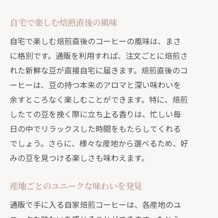
すめ
自宅で楽しむ焙煎直後の風味
香り高いコーヒーがもたらす癒しの時
自宅で楽しむ焙煎直後のコーヒーの風味は、まさ
間
に格別です。通販を利用すれば、注文ごとに焙煎さ
自宅で楽しむプロフェッショナルな風
れた新鮮な豆が直接自宅に届きます。焙煎直後のコ
味
ーヒーは、豆の持つ本来のアロマと深い味わいを
新鮮な豆を最大限に楽しむ方法
余すところなく楽しむことができます。特に、焙煎
通販で手軽に焙煎したてを手に入れる
したての豆を挽く際に立ち上る香りは、忙しい毎
方法
日の中でリラックスした時間をもたらしてくれる
香りを楽しむための工夫
でしょう。さらに、様々な産地から選べるため、好
日常に特別なひとときをプラス
みの豆を見つける楽しさも味わえます。
通販で発見する自分好みの自家焙煎コーヒ
ー
産地ごとのユニークな味わいを発見
多彩な選択肢からお気に入りを見つけ
通販で手に入る自家焙煎コーヒーは、各産地のユ
る