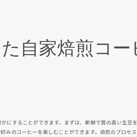
通販で手に入れる至福の時間
コーヒー体験を豊かにする通販の力
贅沢気分を味わうための演出方法
自家焙煎で日常に特別なひとときを
した自家焙煎コー
通販を活用したコーヒーライフスタイル
あなたの時間を豊かにする一杯の提供
豊かにすることができます。まずは、新鮮で質の高い生豆
分好みのコーヒーを楽しむことができます。焙煎のプロセ