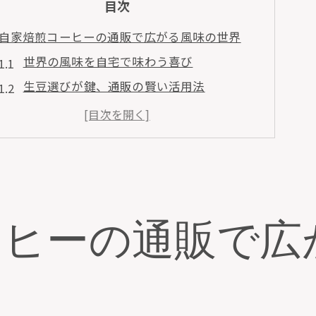
目次
自家焙煎コーヒーの通販で広がる風味の世界
世界の風味を自宅で味わう喜び
生豆選びが鍵、通販の賢い活用法
焙煎度合いで変わる風味の奥深さ
通販で手に入る新鮮な生豆の魅力
香りを逃さない保存方法とそのコツ
通販で始める、風味探求の旅
通販を活用した自家焙煎コーヒーの魅力
ーヒーの通販で広
自宅での焙煎体験を豊かにする方法
自分好みの一杯を実現する調整技術
通販で手軽に楽しむコーヒー文化
個性的な味わいを引き出す秘訣