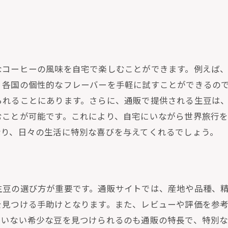
焙煎プロセスがもたらす新たな発見
家族や友人と楽しむ通販コーヒー
自家焙煎の通販で叶う、あなた好みの一杯
通販が可能にする多様な選択肢
なコーヒーの風味を自宅で楽しむことができます。例えば
豆の個性を活かした焙煎方法
、各国の個性的なフレーバーを手軽に試すことができるの
られることにあります。さらに、通販で提供される生豆は
お気に入りの産地豆を見つける楽しみ
むことが可能です。これにより、自宅にいながら世界旅行
焙煎度合いで変わるコーヒーの表情
なり、日々の生活に特別な喜びを与えてくれるでしょう。
自分の味覚に合った通販サイト選び
コーヒーライフを彩る通販の役割
自家焙煎の醍醐味を通販で味わう方法
生豆の選び方が重要です。通販サイトでは、産地や品種、
通販で始める焙煎初心者の第一歩
を見つける手助けとなります。また、レビューや評価を参
焙煎機材と通販のベストな組み合わせ
ていない希少な豆を見つけられるのも通販の特長で、特別
知識を深めるためのオンラインリソース