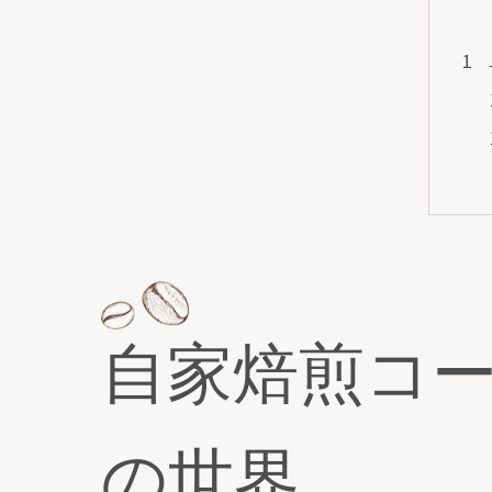
自家焙煎コ
の世界