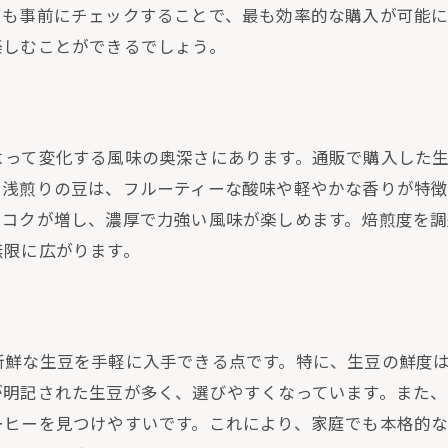
ても事前にチェックすることで、最も効率的な購入が可能に
通販で手に入る焙煎のプロ向け豆
楽しむことができるでしょう。
焙煎の工程を楽しむための工夫
通販で購入する際の注意点とコツ
通販選びが生む、自家焙煎の新たな可能性
よって変化する風味の奥深さにあります。通販で購入した
通販ならではの特別なサービスとは
。浅煎りの豆は、フルーティーな酸味や軽やかな香りが特
新しい焙煎スタイルを通販で発見
とコクが増し、濃厚で力強い風味が楽しめます。焙煎度を調
自家焙煎を更に楽しむためのアイディア
無限に広がります。
選りすぐりの豆が揃う通販サイトの選び方
通販を活用した焙煎豆の保存法
地域別に楽しむ通販コーヒーの魅力
新鮮な生豆を手軽に入手できる点です。特に、生豆の鮮度
自家焙煎コーヒー通販で探る味覚の冒険
が明記された生豆が多く、選びやすくなっています。また
未知の味を求める通販の活用法
ーヒーを見つけやすいです。これにより、家庭でも本格的