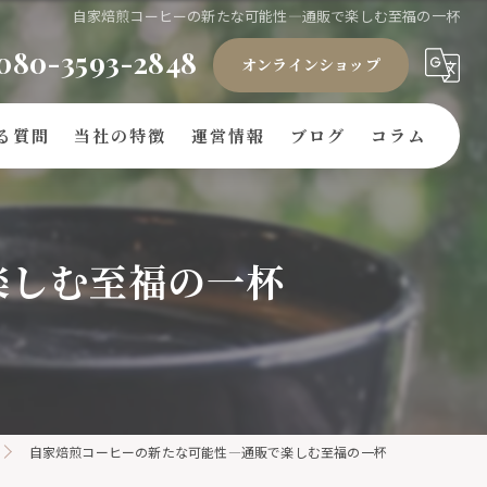
自家焙煎コーヒーの新たな可能性―通販で楽しむ至福の一杯
080-3593-2848
オンラインショップ
る質問
当社の特徴
運営情報
ブログ
コラム
ギフト
楽しむ至福の一杯
豆
ドリップバッグ
自家焙煎
キリマンジャロ
自家焙煎コーヒーの新たな可能性―通販で楽しむ至福の一杯