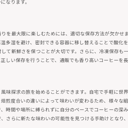
焙煎度調整で広がる味覚の多様性
かになります。
異なる産地の豆を比較する楽しさ
通販がもたらす新しい味覚体験
日常を彩るコーヒーの新しいスタイル
香りを最大限に楽しむためには、適切な保存方法が欠かせ
味覚の冒険を支える通販のポイント
高温多湿を避け、密封できる容器に移し替えることで酸化
通販で楽しむ自家焙煎の香り高い一杯
封して新鮮さを保つことが大切です。さらに、冷凍保存も
に正しい保存を行うことで、通販でも香り高いコーヒーを
通販で手に入れる香りの秘密
自宅で再現するカフェの風味
コーヒーアロマを引き立てる方法
香りを楽しむための焙煎テクニック
、風味探求の旅を始めることができます。自宅で手軽に世
。焙煎度合いの違いによって味わいが変わるため、様々な
通販が可能にする香りの旅
で、時間や場所に縛られずに自分のペースでコーヒーの深
風味を最大限に引き出す保存法
で、さらに新たな味わいの可能性を見つける手助けとなり
自家焙煎コーヒー通販がもたらす贅沢な時間