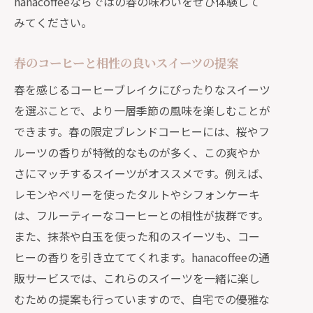
hanacoffeeならではの春の味わいをぜひ体験して
特別な時間を演出するコーヒーとスイ
みてください。
ーツの組み合わせ
季節限定コーヒーを通販で選ぶポイントと
春のコーヒーと相性の良いスイーツの提案
おすすめ
春を感じるコーヒーブレイクにぴったりなスイーツ
通販で失敗しない季節限定コーヒーの
を選ぶことで、より一層季節の風味を楽しむことが
選び方
できます。春の限定ブレンドコーヒーには、桜やフ
hanacoffeeおすすめの季節限定コーヒ
ルーツの香りが特徴的なものが多く、この爽やか
ーの特徴
さにマッチするスイーツがオススメです。例えば、
季節に合ったコーヒー選びのポイント
レモンやベリーを使ったタルトやシフォンケーキ
は、フルーティーなコーヒーとの相性が抜群です。
通販で見つける珍しい季節限定コーヒ
また、抹茶や白玉を使った和のスイーツも、コー
ー
ヒーの香りを引き立ててくれます。hanacoffeeの通
四季折々のコーヒーを楽しむためのコ
販サービスでは、これらのスイーツを一緒に楽し
ツ
むための提案も行っていますので、自宅での優雅な
季節限定コーヒーの購入時に気を付け