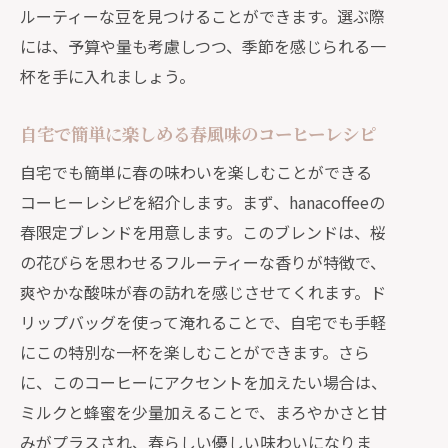
ルーティーな豆を見つけることができます。選ぶ際
秋の夜長にぴったりなコーヒーブレイ
には、予算や量も考慮しつつ、季節を感じられる一
クの過ごし方
杯を手に入れましょう。
冬の温もりを通販で！スパイシーコーヒー
の楽しみ方
自宅で簡単に楽しめる春風味のコーヒーレシピ
寒い冬にぴったりのスパイシーコーヒ
自宅でも簡単に春の味わいを楽しむことができる
ーの選び方
コーヒーレシピを紹介します。まず、hanacoffeeの
通販で手に入れる冬限定のスパイシー
春限定ブレンドを用意します。このブレンドは、桜
ブレンド
の花びらを思わせるフルーティーな香りが特徴で、
hanacoffeeの冬のおすすめスパイスコ
爽やかな酸味が春の訪れを感じさせてくれます。ド
ーヒー
リップバッグを使って淹れることで、自宅でも手軽
スパイシーコーヒーを使った簡単アレ
にこの特別な一杯を楽しむことができます。さら
ンジレシピ
に、このコーヒーにアクセントを加えたい場合は、
冬のぬくもりを感じるコーヒーの楽し
ミルクと蜂蜜を少量加えることで、まろやかさと甘
み方
みがプラスされ、春らしい優しい味わいになりま