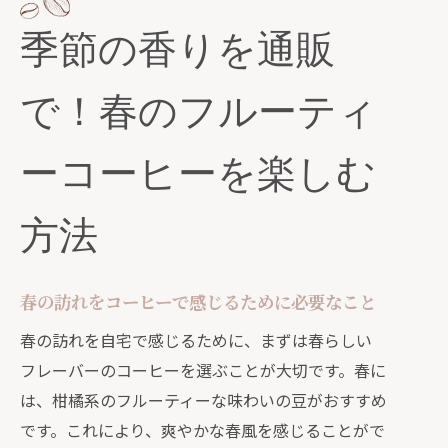
ーレシピ
季節の香りを通販
hanacoffeeの春限定ブレンドの特徴
春のコーヒーと相性の良いスイーツの
で！春のフルーティ
提案
季節を感じるためのコーヒーブレイク
ーコーヒーを楽しむ
のアイデア
夏を爽やかに過ごす通販限定のアイスコー
方法
ヒーの魅力
夏の暑さを和らげるアイスコーヒーの
楽しみ方
春の訪れをコーヒーで感じるために必要なこと
通販で手に入れる特別な夏ブレンドの
春の訪れを自宅で感じるために、まずは春らしい
選び方
フレーバーのコーヒーを選ぶことが大切です。春に
hanacoffeeの夏限定アイスコーヒーの
は、柑橘系のフルーティーな味わいの豆がおすすめ
特徴
です。これにより、爽やかな春風を感じることがで