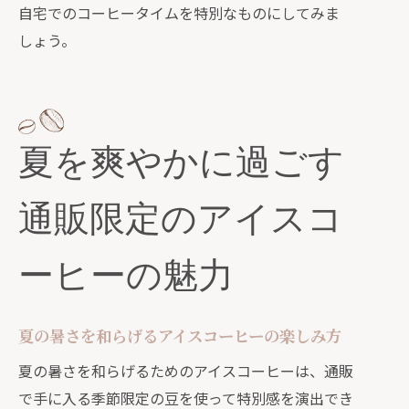
自宅でのコーヒータイムを特別なものにしてみま
自宅で手軽に季節を味わう！通販コーヒー
しょう。
の選び方ガイド
通販で手軽に季節を感じるコーヒーの
選び方
hanacoffeeの通販で見つける四季折々
夏を爽やかに過ごす
のコーヒー
自宅で季節を楽しむためのコーヒーレ
通販限定のアイスコ
シピの紹介
季節感を大切にしたコーヒーの選び方
ーヒーの魅力
通販で購入できる季節限定コーヒーの
特徴
夏の暑さを和らげるアイスコーヒーの楽しみ方
毎日のコーヒーを季節に合わせて楽し
夏の暑さを和らげるためのアイスコーヒーは、通販
む方法
で手に入る季節限定の豆を使って特別感を演出でき