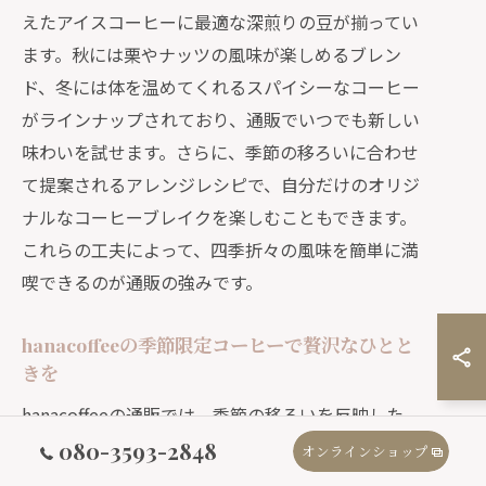
えたアイスコーヒーに最適な深煎りの豆が揃ってい
ます。秋には栗やナッツの風味が楽しめるブレン
ド、冬には体を温めてくれるスパイシーなコーヒー
がラインナップされており、通販でいつでも新しい
味わいを試せます。さらに、季節の移ろいに合わせ
て提案されるアレンジレシピで、自分だけのオリジ
ナルなコーヒーブレイクを楽しむこともできます。
これらの工夫によって、四季折々の風味を簡単に満
喫できるのが通販の強みです。
hanacoffeeの季節限定コーヒーで贅沢なひとと
きを
hanacoffeeの通販では、季節の移ろいを反映した
特別なコーヒーを提供しています。春には桜の香り
080-3593-2848
オンラインショップ
がほのかに漂うブレンド、夏には爽やかなシトラス