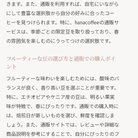
きます。また、通販を利用すれば、自宅にいながら
自宅で簡単に作れるアイスコーヒーレ
にして豊富な選択肢から自分の好みに合ったコー
シピ
ヒーを見つけられます。特に、hanacoffeeの通販サ
アイスコーヒーに合う冷たいデザート
ービスは、季節ごとの限定豆を取り扱っており、春
の提案
の雰囲気を楽しむのにうってつけの選択肢です。
夏の涼を感じるコーヒーブレイクのア
イデア
フルーティーな豆の選び方と通販での購入ポイ
秋の訪れを感じる通販で手に入れるほっこ
ント
りコーヒー体験
フルーティーな味わいを楽しむためには、酸味のバ
秋の風味を楽しむコーヒーの選び方
ランスが良く、香り高い豆を選ぶことが重要です。
通販で味わう秋限定ブレンドの魅力
特に、エチオピアやケニア産の豆は、明るい果実
hanacoffeeの秋の特別な風味の紹介
味が特徴で、春にぴったりです。通販での購入時に
自宅でほっこりと楽しむ秋のコーヒー
は、焙煎日が新しいものを選び、鮮度を確認しま
レシピ
しょう。また、通販サイトでは、レビューや詳細な
商品説明を参考にすることで、自分にぴったりのフ
秋コーヒーに合うスイーツとその提案