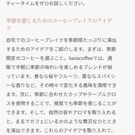
ティータイムをぜひお試しください。
るべきこと
通販で感じる季節の移ろい！特別なコーヒ
季節を感じるためのコーヒーブレイクのアイデ
ーの楽しみ方
ア
季節の変化を味わうコーヒーの選び方
自宅でのコーヒーブレイクを季節感たっぷりに演出
通販で手に入る特別な季節限定コーヒ
するためのアイデアをご紹介します。まずは、季節
ーとは
限定のコーヒーを選ぶこと。hanacoffeeでは、通
季節ごとに異なるコーヒーの楽しみ方
販で手軽に季節の味わいを楽しめるブレンドが揃
の提案
っています。春なら桜やフルーツ、夏ならスパイシ
hanacoffeeの特別ブレンドで季節を楽
ーな香りなど、その時々で変化する風味を満喫でき
しむ
ます。次に、季節に合わせたカップやテーブルクロ
スを使用することで、視覚でも季節を感じることが
自宅で季節感を演出するコーヒーブレ
できます。そして、自然の音やアロマを取り入れる
イクアイデア
と、まるでカフェにいるかのような贅沢なひととき
特別なコーヒーで季節の移り変わりを
を演出できます。これらのアイデアを取り入れて、
楽しむ方法