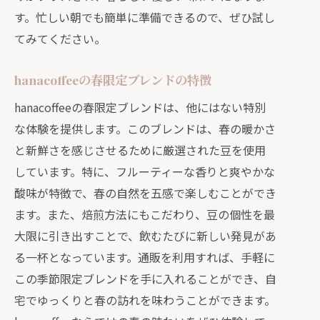
スパイシーコーヒーに合う温かいデザ
す。忙しい朝でも簡単に準備できるので、ぜひ試し
ートの提案
てみてください。
通販で叶える季節ごとのコーヒーブレイク
hanacoffeeの春限定ブレンドの特徴
の楽しみ方
季節感を大切にしたコーヒーブレイク
hanacoffeeの春限定ブレンドは、他にはない特別
のアイデア
な体験を提供します。このブレンドは、春の暖かさ
と新鮮さを感じさせるために厳選された豆を使用
通販で毎季節異なるコーヒーを楽しむ
しています。特に、フルーティーな香りと爽やかな
方法
酸味が特徴で、春の自然を五感で楽しむことができ
hanacoffeeの季節限定コーヒーで贅沢
ます。また、焙煎方法にもこだわり、豆の個性を最
なひとときを
大限に引き出すことで、飲むたびに新しい発見があ
自宅でカフェ気分を楽しむためのアレ
る一杯となっています。通販を利用すれば、手軽に
ンジレシピ
この季節限定ブレンドを手に入れることができ、自
季節の変わり目に合わせたコーヒーの
宅でゆっくりと春の訪れを味わうことができます。
選び方