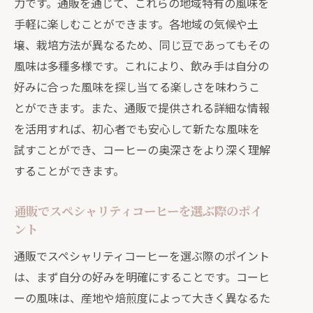
通販で出会う季節ごとの特別なコーヒ
力です。通販を通じて、これらの地域特有の風味を
ー
手軽に楽しむことができます。各地域の気候や土
壌、栽培方法が異なるため、同じ豆であってもその
季節限定コーヒーで楽しむ四季の味わ
風味は多種多様です。これにより、飲み手は自分の
い
好みに合った風味を探し当てる楽しさを味わうこ
限定豆を通販で手に入れるコツ
とができます。また、通販で提供される詳細な情報
季節ごとに変わるコーヒーのおすすめ
を活用すれば、初心者でも安心して新たな風味を
通販で味わう季節の変化を楽しむコー
試すことができ、コーヒーの奥深さをより深く理解
ヒー
することができます。
通販を活用したコーヒーライフの豊かさを
体験する
通販でスペシャリティコーヒーを選ぶ際のポイ
通販でコーヒーライフを充実させる方
ント
法
通販でスペシャリティコーヒーを選ぶ際のポイント
ライフスタイルに合わせた通販コーヒ
は、まず自分の好みを明確にすることです。コーヒ
ーの選び方
ーの風味は、産地や焙煎度によって大きく異なるた