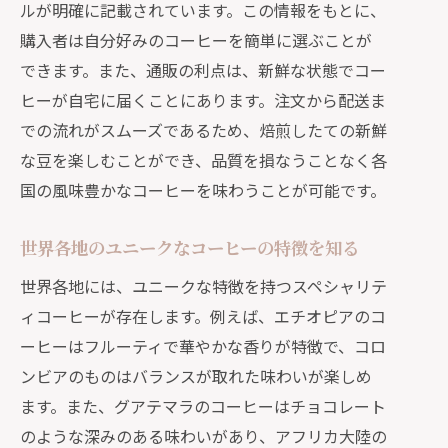
ルが明確に記載されています。この情報をもとに、
方法
購入者は自分好みのコーヒーを簡単に選ぶことが
仕事の合間に通販コーヒーでリフレッ
できます。また、通販の利点は、新鮮な状態でコー
シュ
ヒーが自宅に届くことにあります。注文から配送ま
通販で見つける贅沢なアフタヌーンコ
での流れがスムーズであるため、焙煎したての新鮮
ーヒー
な豆を楽しむことができ、品質を損なうことなく各
コロンビアからエチオピアまで通販で味わ
国の風味豊かなコーヒーを味わうことが可能です。
う多彩なコーヒー
通販で楽しむコロンビアコーヒーの魅
世界各地のユニークなコーヒーの特徴を知る
力
世界各地には、ユニークな特徴を持つスペシャリテ
エチオピアコーヒーの特徴的な風味を
ィコーヒーが存在します。例えば、エチオピアのコ
知る
ーヒーはフルーティで華やかな香りが特徴で、コロ
通販を活用した南米のコーヒー体験
ンビアのものはバランスが取れた味わいが楽しめ
アフリカ諸国のコーヒーを通販で探る
ます。また、グアテマラのコーヒーはチョコレート
世界の名産地から届けられる多彩な豆
のような深みのある味わいがあり、アフリカ大陸の