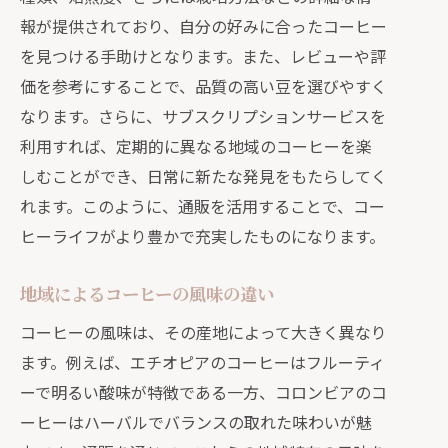
報が提供されており、自分の好みに合ったコーヒー
初めての通販コーヒー選びのポイント
を見つける手助けとなります。また、レビューや評
初心者におすすめのスペシャリティコ
価を参考にすることで、品質の高い豆を選びやすく
ーヒー
なります。さらに、サブスクリプションサービスを
通販でのコーヒー選びで失敗しないた
利用すれば、定期的に異なる地域のコーヒーを楽
めに
しむことができ、日常に新たな発見をもたらしてく
初心者に優しいコーヒーの風味ガイド
れます。このように、通販を活用することで、コー
通販で安心して購入できるコーヒー豆
ヒーライフがより豊かで充実したものになります。
の選び方
通販でのコーヒーデビューを成功させ
地域によるコーヒーの風味の違い
る方法
コーヒーの風味は、その産地によって大きく異なり
季節限定の豆を通販で手に入れコーヒー旅
ます。例えば、エチオピアのコーヒーはフルーティ
行を満喫
ーで明るい酸味が特徴である一方、コロンビアのコ
季節限定のコーヒー豆の魅力とは
ーヒーはハーバルでバランスの取れた味わいが魅