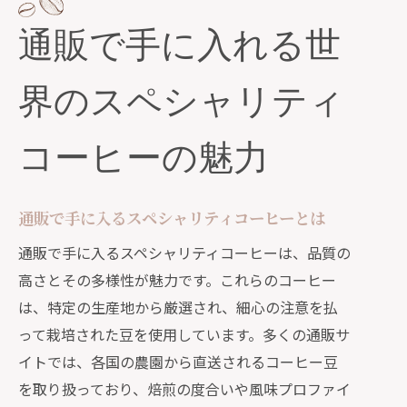
地域によるコーヒーの風味の違い
通販で手に入れる世
通販でスペシャリティコーヒーを選ぶ
際のポイント
界のスペシャリティ
各国の豆の魅力を最大限に引き出す淹
れ方
コーヒーの魅力
忙しい日々に贅沢を通販で始めるコーヒー
探求
通販で叶える自宅での贅沢なコーヒー
通販で手に入るスペシャリティコーヒーとは
時間
通販で手に入るスペシャリティコーヒーは、品質の
忙しい朝にぴったりの通販コーヒー提
高さとその多様性が魅力です。これらのコーヒー
案
は、特定の生産地から厳選され、細心の注意を払
日々のストレスを和らげる香り豊かな
って栽培された豆を使用しています。多くの通販サ
豆の選び方
イトでは、各国の農園から直送されるコーヒー豆
を取り扱っており、焙煎の度合いや風味プロファイ
自分だけの特別なコーヒー時間を作る