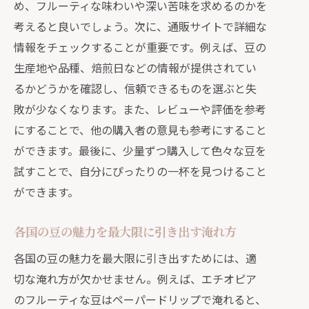
通販を通じて広がるコーヒーの楽しみ
め、フルーティな味わいや深い苦味を求めるのかを
方
考えると良いでしょう。次に、通販サイトで詳細な
情報をチェックすることが重要です。例えば、豆の
日常に彩りを与える通販コーヒー活用
生産地や品種、焙煎日などの情報が提供されてい
術
るかどうかを確認し、信頼できるものを選ぶと失
自宅で簡単に楽しむカフェ気分
敗が少なくなります。また、レビューや評価を参考
通販を利用したコーヒーの新しい発見
にすることで、他の購入者の意見も参考にすること
世界を巡る感覚を通販でお届けするコーヒ
ができます。最後に、少量ずつ購入して色々な豆を
ーの旅
試すことで、自分にぴったりの一杯を見つけること
通販で楽しむ世界各国のコーヒーの魅
ができます。
力
自宅にいながら世界を旅する通販コー
各国の豆の魅力を最大限に引き出す淹れ方
ヒー
各国の豆の魅力を最大限に引き出すためには、適
各国の風味を体験する通販コーヒーの
切な淹れ方が欠かせません。例えば、エチオピア
選び方
のフルーティな豆はペーパードリップで淹れると、