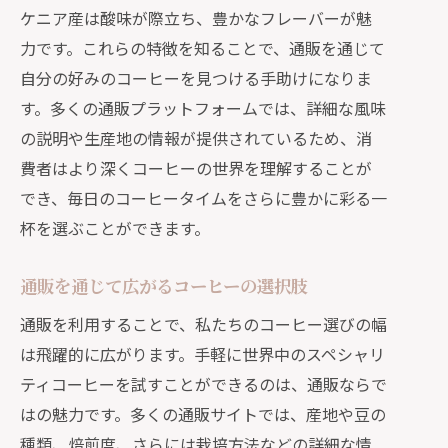
ケニア産は酸味が際立ち、豊かなフレーバーが魅
各地域のコーヒー文化を通販で感じる
力です。これらの特徴を知ることで、通販を通じて
通販で楽しむ地域特有のコーヒー風味の冒
自分の好みのコーヒーを見つける手助けになりま
険へ
す。多くの通販プラットフォームでは、詳細な風味
地域特有の風味を持つコーヒー豆の探
の説明や生産地の情報が提供されているため、消
し方
費者はより深くコーヒーの世界を理解することが
通販で地域のコーヒーを楽しむメリッ
でき、毎日のコーヒータイムをさらに豊かに彩る一
ト
杯を選ぶことができます。
風味豊かなコーヒーを選ぶ際のポイン
ト
通販を通じて広がるコーヒーの選択肢
異なる風味を持つ豆の比較と選び方
通販を利用することで、私たちのコーヒー選びの幅
通販で手に入れる地域限定のコーヒー
は飛躍的に広がります。手軽に世界中のスペシャリ
コーヒー風味の違いを楽しむ飲み比べ
ティコーヒーを試すことができるのは、通販ならで
通販でのコーヒー選び初心者でも安心のガ
はの魅力です。多くの通販サイトでは、産地や豆の
イド
種類、焙煎度、さらには栽培方法などの詳細な情