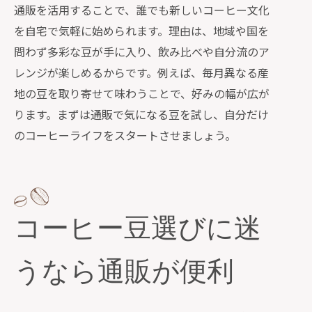
コーヒー定期便安いプランの選び方と
通販を活用することで、誰でも新しいコーヒー文化
比較
を自宅で気軽に始められます。理由は、地域や国を
サブスク活用で毎日違う豆を通販で体
問わず多彩な豆が手に入り、飲み比べや自分流のア
験
レンジが楽しめるからです。例えば、毎月異なる産
通販定期便が叶える本格コーヒー生活
地の豆を取り寄せて味わうことで、好みの幅が広が
ります。まずは通販で気になる豆を試し、自分だけ
コーヒー定期便で新鮮さを保つ工夫を
のコーヒーライフをスタートさせましょう。
紹介
通販定期便で家族みんなが満足する理
由
通販で叶える自宅カフェの極意を伝授
コーヒー豆選びに迷
通販で始める自宅カフェの作り方とコ
ツ
うなら通販が便利
コーヒー通販活用でカフェ気分を演出
する方法