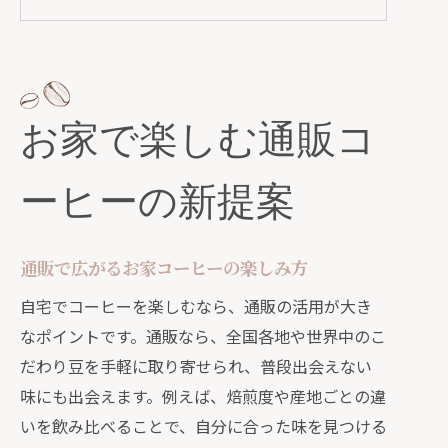
自宅をカフェに変える通販活用のコツ
通販利用で手軽に本格コーヒーを実現
コーヒー通販のメリットと注意点を解
説
お家で楽しむ通販コ
新しいコーヒー文化を通販で始めよう
コーヒー豆選びに迷うなら通販が便利
ーヒーの新提案
通販で見つかるおすすめコーヒー豆の
選び方
通販で広がるお家コーヒーの楽しみ方
コーヒー豆専門店の通販利用ポイント
解説
自宅でコーヒーを楽しむなら、通販の活用が大き
なポイントです。通販なら、全国各地や世界中のこ
通販で安い高品質コーヒー豆を探す方
だわり豆を手軽に取り寄せられ、普段出会えない
法
味にも出会えます。例えば、焙煎度や産地ごとの違
迷った時に役立つコーヒー豆通販の比
いを飲み比べることで、自分に合った味を見つける
較術