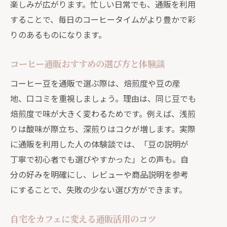
楽しみが広がります。忙しい日常でも、通販を利用
自宅で楽しむための通販豆選び実践ガ
することで、毎日のコーヒータイムがより豊かで彩
イド
りのあるものになります。
通販だからこそ手に入る希少豆の魅力
スペシャルティコーヒーを通販で体験
コーヒー通販おすすめの選び方と体験談
スペシャルティコーヒー通販のおすす
コーヒー豆を通販で選ぶ際は、焙煎度や豆の産
め体験談
地、口コミを重視しましょう。理由は、同じ豆でも
通販利用で楽しむスペシャリティコー
焙煎度で味が大きく変わるためです。例えば、浅煎
ヒーの世界
りは酸味が際立ち、深煎りはコクが増します。実際
自宅で本格派スペシャルティを通販で
に通販を利用した人の体験談では、「豆の説明が
味わう
丁寧で初心者でも選びやすかった」との声も。自
通販で手に入る厳選スペシャルティ豆
分の好みを明確にし、レビューや商品説明を参考
の魅力
にすることで、失敗の少ない選び方ができます。
話題のスペシャリティコーヒー通販の
自宅をカフェに変える通販活用のコツ
選び方