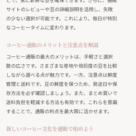
とで、常に新鮮な豆を確保できます。さらに、通販
健康に嬉しい通販コーヒーの選び方と
サイトのレビューや豆の詳細説明を活用し、失敗
コツ
の少ない選択が可能です。これにより、毎日が特別
なコーヒータイムに変わります。
通販で選ぶヘルシーコーヒーの注目ポ
イント
コーヒー通販のメリットと注意点を解説
カフェインや成分を考えた通販活用術
コーヒー通販の最大のメリットは、手軽さと選択
通販コーヒーで毎日を健やかに過ごす
肢の広さです。さまざまな産地や焙煎度の豆を比較
方法
しながら選べる点が魅力です。一方、注意点は鮮度
健康志向におすすめの通販豆活用法
管理と送料です。豆の鮮度を保つため、発送日や保
通販で実践できる健康的な飲み方の工
存方法を必ず確認しましょう。また、まとめ買いで
夫
送料負担を軽減する方法も有効です。これらを意識
定期便利用で毎日新鮮なコーヒーを味わう
することで、通販の利点を最大限に活かせます。
通販定期便で新鮮コーヒーを手軽に楽
しむ
新しいコーヒー文化を通販で始めよう