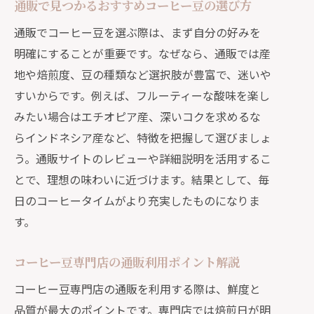
自宅カフェならではの通販豆選びポイ
通販で見つかるおすすめコーヒー豆の選び方
ント
通販でコーヒー豆を選ぶ際は、まず自分の好みを
通販で揃えるおすすめコーヒーグッズ
明確にすることが重要です。なぜなら、通販では産
紹介
地や焙煎度、豆の種類など選択肢が豊富で、迷いや
自宅で味わう通販コーヒーの極上アレ
すいからです。例えば、フルーティーな酸味を楽し
ンジ
みたい場合はエチオピア産、深いコクを求めるな
らインドネシア産など、特徴を把握して選びましょ
通販で叶えるおしゃれなコーヒー空間
う。通販サイトのレビューや詳細説明を活用するこ
の作り方
とで、理想の味わいに近づけます。結果として、毎
初心者も安心できる通販コーヒーの選び方
日のコーヒータイムがより充実したものになりま
通販初心者におすすめのコーヒー豆選
す。
び方
コーヒー通販の失敗しないポイント解
コーヒー豆専門店の通販利用ポイント解説
説
コーヒー豆専門店の通販を利用する際は、鮮度と
通販利用で安心できる注文手順と注意
品質が最大のポイントです。専門店では焙煎日が明