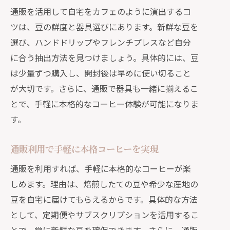
通販活用でスペシャルティに挑戦しよ
通販を活用して自宅をカフェのように演出するコ
う
ツは、豆の鮮度と器具選びにあります。新鮮な豆を
選び、ハンドドリップやフレンチプレスなど自分
コスパ重視派も納得の通販コーヒー活用術
に合う抽出方法を見つけましょう。具体的には、豆
コーヒー豆通販コスパ重視の選び方解
は少量ずつ購入し、開封後は早めに使い切ること
説
が大切です。さらに、通販で器具も一緒に揃えるこ
通販で賢くコーヒーを選ぶ節約術
とで、手軽に本格的なコーヒー体験が可能になりま
安い通販コーヒーでも味を妥協しない
す。
方法
通販の定期便でコスパを最大限に活か
通販利用で手軽に本格コーヒーを実現
す
通販を利用すれば、手軽に本格的なコーヒーが楽
コスパと品質を両立する通販の秘訣
しめます。理由は、焙煎したての豆や希少な産地の
通販で得するコーヒー豆選びのポイン
豆を自宅に届けてもらえるからです。具体的な方法
ト
として、定期便やサブスクリプションを活用するこ
健康に配慮した通販コーヒーの楽しみ方