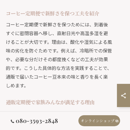
コーヒー定期便で新鮮さを保つ工夫を紹介
コーヒー定期便で新鮮さを保つためには、到着後
すぐに密閉容器へ移し、直射日光や高温多湿を避
けることが大切です。理由は、酸化や湿気による風
味の劣化を防ぐためです。例えば、冷暗所での保管
や、必要な分だけその都度挽くなどの工夫が効果
的です。こうした具体的な方法を実践することで、
通販で届いたコーヒー豆本来の味と香りを長く楽
しめます。
通販定期便で家族みんなが満足する理由
通販定期便は、家族それぞれの好みに合わせて多
080-3593-2848
オンラインショップ
様なコーヒー豆を選べる点が魅力です。その理由