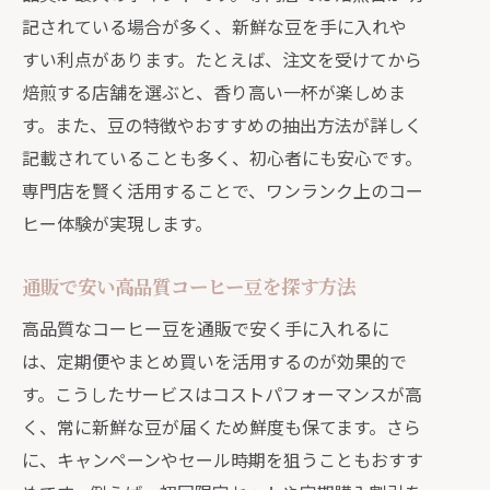
点
記されている場合が多く、新鮮な豆を手に入れや
初めてでも美味しい通販コーヒーの選
すい利点があります。たとえば、注文を受けてから
び方
焙煎する店舗を選ぶと、香り高い一杯が楽しめま
通販デビューに役立つ簡単チェックリ
す。また、豆の特徴やおすすめの抽出方法が詳しく
スト
記載されていることも多く、初心者にも安心です。
初心者向け通販コーヒーQ&Aで疑問解
専門店を賢く活用することで、ワンランク上のコー
消
ヒー体験が実現します。
通販で安い高品質コーヒー豆を探す方法
高品質なコーヒー豆を通販で安く手に入れるに
は、定期便やまとめ買いを活用するのが効果的で
す。こうしたサービスはコストパフォーマンスが高
く、常に新鮮な豆が届くため鮮度も保てます。さら
に、キャンペーンやセール時期を狙うこともおすす