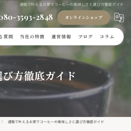
通販で叶えるお家でコーヒーの美味しさと選び方徹底ガイド
080-3593-2848
オンラインショップ
る質問
当社の特徴
運営情報
ブログ
コラム
ギフト
選び方徹底ガイド
豆
ドリップバッグ
自家焙煎
キリマンジャロ
通販で叶えるお家でコーヒーの美味しさと選び方徹底ガイド