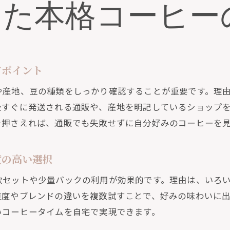
通販で広がる自分だけのコーヒーライフの魅力
した本格コーヒー
度が高まる通販コーヒーの楽しみ方
通販コーヒーで満足度を高めるポイント紹介
口コミ活用で自分好みの通販コーヒーを見極める
方ポイント
通販ならではのスペシャルティ体験を楽しむ方法
や産地、豆の種類をしっかり確認することが重要です。理
コスパ良好な通販コーヒー豆で日常を豊かに
後すぐに発送される通販や、産地を明記しているショップ
通販で広がるコーヒータイムの新たな楽しみ方
を押さえれば、通販でも失敗せずに自分好みのコーヒーを
自宅で叶う通販コーヒーの極上な味わいを体験
度の高い選択
飲セットや少量パックの利用が効果的です。理由は、いろ
煎度やブレンドの違いを複数試すことで、好みの味わいに
いコーヒータイムを自宅で実現できます。