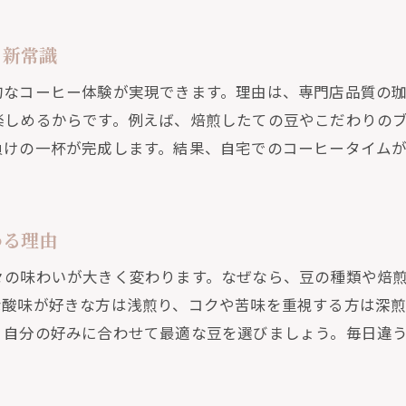
口コミ重視で選ぶおすすめ通販コーヒー豆の特徴
スペシャリティコーヒーを通販で選ぶ際の注意点
う新常識
コスパと品質を両立する通販豆の見極め方
的なコーヒー体験が実現できます。理由は、専門店品質の
サブスク利用で手軽に続ける通販コーヒー生活
楽しめるからです。例えば、焙煎したての豆やこだわりの
シャルティコーヒーも自宅で手軽に体験
負けの一杯が完成します。結果、自宅でのコーヒータイム
スペシャルティコーヒーも通販で簡単お取り寄せ
通販で叶う自宅カフェの贅沢な味わい方とは
初めてでも安心なスペシャルティコーヒー通販活用法
わる理由
口コミや評価で選ぶスペシャルティ通販の魅力
々の味わいが大きく変わります。なぜなら、豆の種類や焙
本格派も納得の通販スペシャルティ豆の特徴
な酸味が好きな方は浅煎り、コクや苦味を重視する方は深煎
日常を豊かにするスペシャルティコーヒー通販体験
、自分の好みに合わせて最適な豆を選びましょう。毎日違
パ重視なら通販で選ぶコーヒー豆
コスパ重視で選ぶ通販コーヒー豆のメリットと選び方