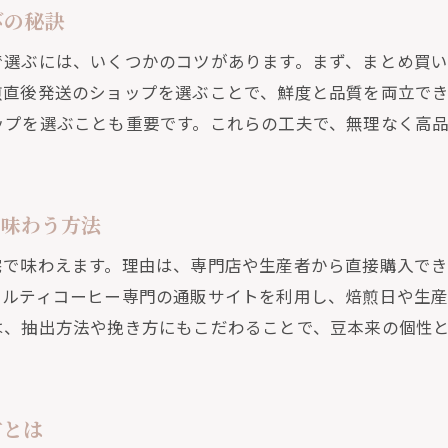
びの秘訣
安いだけじゃない通販豆のコスパ比較ポイント
通販で人気のコスパ最強コーヒー豆とは
で選ぶには、いくつかのコツがあります。まず、まとめ買
煎直後発送のショップを選ぶことで、鮮度と品質を両立でき
口コミを活用したコスパ重視通販コーヒー豆選び
ップを選ぶことも重要です。これらの工夫で、無理なく高
高品質とコスパを両立できる豆の通販活用術
通販で賢く選ぶコスパ重視のコーヒーライフ
面に配慮した通販コーヒーの選択術
に味わう方法
健康を考えた通販コーヒー選びのポイントと注意点
宅で味わえます。理由は、専門店や生産者から直接購入で
通販コーヒーで気になるカロリーや成分をチェック
ャルティコーヒー専門の通販サイトを利用し、焙煎日や生
無糖や低カロリー通販コーヒーの選び方ガイド
は、抽出方法や挽き方にもこだわることで、豆本来の個性
健康志向におすすめの通販コーヒー豆とは
口コミや体験談で選ぶ健康配慮の通販コーヒー
通販で始める体にやさしいコーヒー生活の提案
方とは
で味わうコーヒーの奥深さを通販で発見