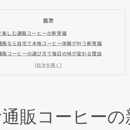
目次
で楽しむ通販コーヒーの新常識
通販なら自宅で本格コーヒー体験が叶う新常識
通販コーヒーの選び方で毎日の味が変わる理由
おすすめ通販やコスパ重視の珈琲豆選びの秘訣
スペシャルティコーヒーも通販で手軽に味わう方法
健康志向に合う通販コーヒーの楽しみ方とは
口コミやレビューで注目の通販コーヒーを賢く選ぶ
を活用した本格コーヒーの選び方
む通販コーヒーの
通販で失敗しない本格コーヒーの選び方ポイント
コーヒー豆専門店の通販活用術と満足度の高い選択