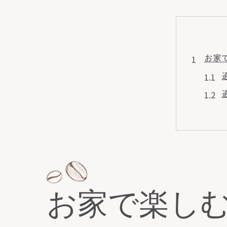
お家
通販
お家で楽し