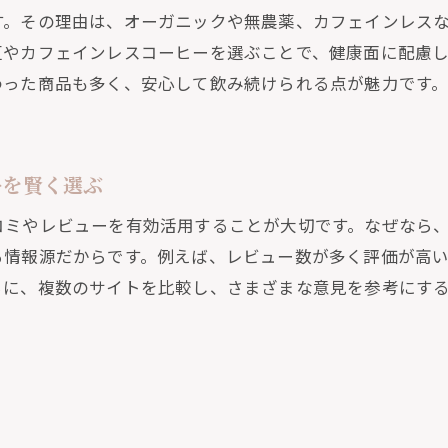
す。その理由は、オーガニックや無農薬、カフェインレス
通販で広がる自宅コーヒーの奥深い世界
豆やカフェインレスコーヒーを選ぶことで、健康面に配慮
通販なら産地や焙煎にこだわれる楽しみ方
わった商品も多く、安心して飲み続けられる点が魅力です
スペシャルティ通販豆で味わう個性の違い
口コミで広がる通販コーヒーの楽しみ方紹介
本格派も満足の通販コーヒー豆の奥深さを体験
ーを賢く選ぶ
通販で見つける自分だけの特別なコーヒー時間
コミやレビューを有効活用することが大切です。なぜなら
なら叶う自分好みの珈琲ライフ
る情報源だからです。例えば、レビュー数が多く評価が高
通販で自分好みの珈琲ライフを手に入れるコツ
らに、複数のサイトを比較し、さまざまな意見を参考にす
豆の種類や焙煎度も通販なら自由自在に選べる
口コミやレビュー参考に好みの通販コーヒー発見
サブスク利用で続く自分だけの珈琲体験
通販コーヒーで理想の味を探求する楽しみ