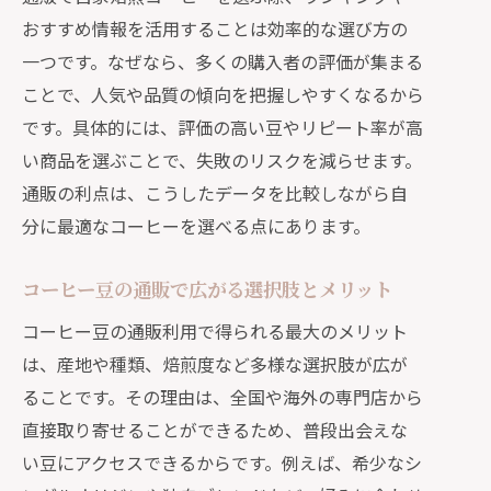
ランキングや口コミで自分に合う豆を
おすすめ情報を活用することは効率的な選び方の
選ぶ方法
一つです。なぜなら、多くの購入者の評価が集まる
通販を活用したコーヒー豆の個性発見
ことで、人気や品質の傾向を把握しやすくなるから
術
です。具体的には、評価の高い豆やリピート率が高
自家焙煎コーヒーを通販で賢く見極め
い商品を選ぶことで、失敗のリスクを減らせます。
るコツ
通販の利点は、こうしたデータを比較しながら自
コスパ重視の自家焙煎コーヒー購入術
分に最適なコーヒーを選べる点にあります。
通販でコスパの良い自家焙煎コーヒー
コーヒー豆の通販で広がる選択肢とメリット
を探す方法
コーヒー豆の通販利用で得られる最大のメリット
コーヒー豆通販でコスパを比較するポ
は、産地や種類、焙煎度など多様な選択肢が広が
イント
ることです。その理由は、全国や海外の専門店から
おすすめ通販サービスで賢くコーヒー
直接取り寄せることができるため、普段出会えな
豆を選ぶ
い豆にアクセスできるからです。例えば、希少なシ
自家焙煎豆のコスパと品質を通販で両