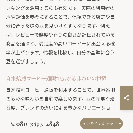
ンキングを活用するのも有効です。実際の利用者の
声や評価を参考にすることで、信頼できる店舗や自
分に合った味の豆を見つけやすくなります。例え
ば、レビューで鮮度や香りの良さが評価されている
商品を選ぶと、満足度の高いコーヒーに出会える確
率が上がります。情報を比較し、自分の基準に合う
豆を選びましょう。
自家焙煎コーヒー通販で広がる味わいの世界
自家焙煎コーヒー通販を利用することで、世界各地
の多彩な味わいを自宅で楽しめます。豆の産地や焙
煎度、ブレンドの違いによる豊かなバリエーショ
ンが、コーヒータイムをより充実したものにして
080-3593-2848
オンラインショップ
くれます。例えば、月替わりの豆や限定ブレンドを