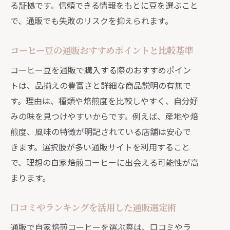
る証拠です。信頼できる情報をもとに豆を選ぶこと
を知る
で、通販でも失敗のリスクを抑えられます。
通販口コミで話題のコーヒー豆を試す
価値
コーヒー豆の通販おすすめポイントと比較基準
自宅で始まる通販自家焙煎コーヒー生活
コーヒー豆を通販で購入する際のおすすめポイン
通販で始める自家焙煎コーヒーのある
トは、品揃えの豊富さと詳細な商品説明の有無で
暮らし
す。理由は、種類や焙煎度を比較しやすく、自分好
コーヒー豆通販おすすめ活用法で毎日
みの味を見つけやすいからです。例えば、産地や焙
が充実
煎度、風味の特徴が明記されている店舗は安心で
自家焙煎コーヒー通販で手軽に味わう
きます。選択肢が多い通販サイトを利用すること
贅沢時間
で、理想の自家焙煎コーヒーに出会える可能性が高
通販で広がる自宅コーヒー生活の楽し
まります。
み方
口コミやランキングを活用した通販選定術
コーヒー豆通販で叶える理想の自宅カ
フェ体験
通販で自家焙煎コーヒーを選ぶ際は、口コミやラ