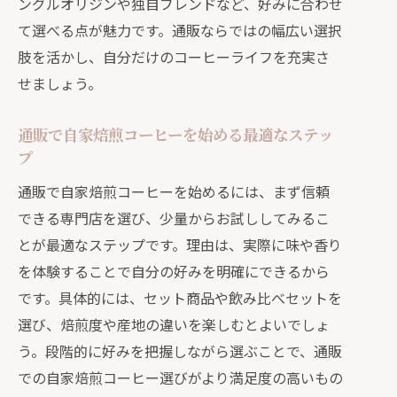
ングルオリジンや独自ブレンドなど、好みに合わせ
立するコツ
て選べる点が魅力です。通販ならではの幅広い選択
通販ランキングを活用したお得な選択
肢を活かし、自分だけのコーヒーライフを充実さ
術
せましょう。
コーヒー豆通販でコスパと満足度を高
める方法
通販で自家焙煎コーヒーを始める最適なステッ
通販利用で叶える理想のコーヒー体験
プ
通販で実現する自分好みのコーヒータ
通販で自家焙煎コーヒーを始めるには、まず信頼
イム
できる専門店を選び、少量からお試ししてみるこ
自家焙煎豆通販で体感する新しい味の
とが最適なステップです。理由は、実際に味や香り
発見
を体験することで自分の好みを明確にできるから
です。具体的には、セット商品や飲み比べセットを
通販おすすめの選び方で理想の一杯を
選び、焙煎度や産地の違いを楽しむとよいでしょ
実現
う。段階的に好みを把握しながら選ぶことで、通販
コーヒー豆専門店通販ならではの満足
での自家焙煎コーヒー選びがより満足度の高いもの
体験