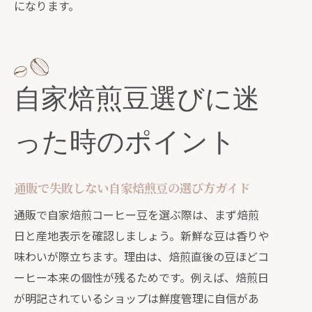
になります。
口コミやランキング活用で理想のコー
ヒーに出会う
自家焙煎コーヒー通販で広がる味わい
の世界
自家焙煎豆選びに迷
口コミから学ぶ自家焙煎コーヒーの選び方
通販の口コミで自家焙煎コーヒーを賢
った時のポイント
く選ぶ方法
コーヒー豆通販おすすめと口コミの見
通販で失敗しない自家焙煎豆の選び方ガイド
極め方
ランキングや評判を活用した通販選び
通販で自家焙煎コーヒー豆を選ぶ際は、まず焙煎
のコツ
日と産地表示を確認しましょう。新鮮な豆は香りや
味わいが際立ちます。理由は、焙煎直後の豆ほどコ
通販で失敗しないための口コミ活用ポ
ーヒー本来の個性が残るためです。例えば、焙煎日
イント
が明記されているショップは鮮度管理に自信があ
自家焙煎コーヒー通販のリアルな評価