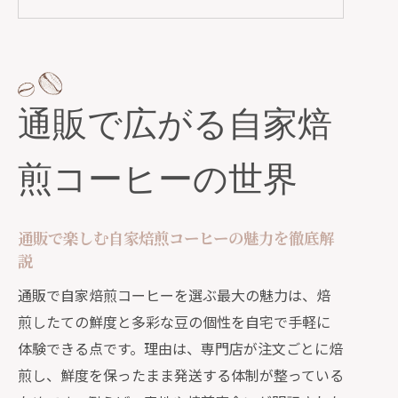
ろう
自家焙煎豆を通販で選ぶ時の新定番ポ
イント
ランキングやおすすめの選び方と通販
通販で広がる自家焙
の利点
コーヒー豆の通販で広がる選択肢とメ
煎コーヒーの世界
リット
通販で自家焙煎コーヒーを始める最適
なステップ
通販で楽しむ自家焙煎コーヒーの魅力を徹底解
説
自家焙煎豆選びに迷った時のポイント
通販で失敗しない自家焙煎豆の選び方
通販で自家焙煎コーヒーを選ぶ最大の魅力は、焙
ガイド
煎したての鮮度と多彩な豆の個性を自宅で手軽に
体験できる点です。理由は、専門店が注文ごとに焙
コーヒー豆の通販おすすめポイントと
煎し、鮮度を保ったまま発送する体制が整っている
比較基準