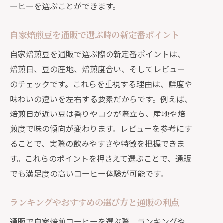
体験
ーヒーを選ぶことができます。
通販選びで失敗しないための保存と焙
自家焙煎豆を通販で選ぶ時の新定番ポイント
煎知識
通販利用時の鮮度管理とコーヒー豆の
自家焙煎豆を通販で選ぶ際の新定番ポイントは、
選択術
焙煎日、豆の産地、焙煎度合い、そしてレビュー
のチェックです。これらを重視する理由は、鮮度や
自家焙煎コーヒーの新鮮さを通販で実
味わいの違いを左右する要素だからです。例えば、
感しよう
焙煎日が近い豆は香りやコクが際立ち、産地や焙
コーヒー豆の個性を通販で見極める方法
煎度で味の傾向が変わります。レビューを参考にす
通販で見つける自家焙煎コーヒー豆の
ることで、実際の飲みやすさや特徴を把握できま
個性
す。これらのポイントを押さえて選ぶことで、通販
コーヒー豆通販おすすめ品の特徴を比
でも満足度の高いコーヒー体験が可能です。
較
自家焙煎豆の産地や焙煎度を通販で知
ランキングやおすすめの選び方と通販の利点
る
通販で自家焙煎コーヒーを選ぶ際、ランキングや