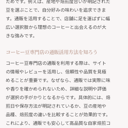
ためです。例えば、産地や焙煎度合いが明記された
口コミやランキングを活用した通販選
豆を選ぶことで、自分好みの味わいを追求できま
定術
す。通販を活用することで、店舗に足を運ばずに幅
自家焙煎コーヒー通販で重視すべき品
広い選択肢から理想のコーヒーと出会えるのが大
質の見極め方
きな強みです。
通販のコスパと味のバランスを見極め
るコツ
コーヒー豆専門店の通販活用方法を知ろう
自家焙煎豆を通販で選ぶ際のポイント
コーヒー豆専門店の通販を利用する際は、サイト
まとめ
の情報やレビューを活用し、信頼性や品質を見極
新鮮な味わいを楽しむ通販活用術
めることが重要です。なぜなら、通販では実際に味
通販で新鮮な自家焙煎コーヒーを手に
や香りを確かめられないため、詳細な説明や評価
入れるコツ
が選択の手がかりとなるからです。具体的には、焙
コーヒー豆通販で味わう鮮度と香りの
煎日や保存方法が明記されているか、豆の産地や
違い
品種、焙煎度の違いを比較することが効果的です。
おすすめの通販サービスで楽しむ新鮮
これにより、通販でも安心して高品質な自家焙煎コ