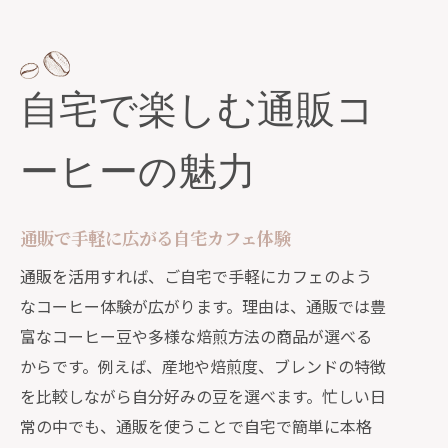
スペシャルティ通販で贅沢なコーヒー
生活
通販で美味しいコーヒーを楽しむコツ
自宅で楽しむ通販コ
通販選びでコーヒーを美味しく楽しむ
方法
ーヒーの魅力
自宅で簡単に味が変わる通販活用術
美味しい通販コーヒーの淹れ方ポイン
通販で手軽に広がる自宅カフェ体験
ト
通販を活用すれば、ご自宅で手軽にカフェのよう
コーヒー通販おすすめのドリップ手順
なコーヒー体験が広がります。理由は、通販では豊
紹介
富なコーヒー豆や多様な焙煎方法の商品が選べる
通販でできるコーヒー豆の鮮度管理法
からです。例えば、産地や焙煎度、ブレンドの特徴
コーヒー豆選びに迷った時の通販活用法
を比較しながら自分好みの豆を選べます。忙しい日
通販コーヒー豆おすすめの選び方ガイ
常の中でも、通販を使うことで自宅で簡単に本格
ド