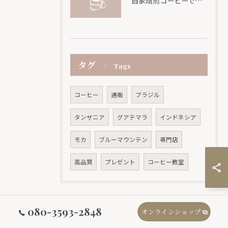
自家焙煎コーヒーで極めるアイスコーヒーの濃さと香りを失わないコツ徹底解説
タグ
Tags
コーヒー
通販
ブラジル
タンザニア
グアテマラ
インドネシア
モカ
ブルーマウンテン
専門店
高品質
プレゼント
コーヒー教室
080-3593-2848
オンラインショップ