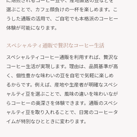
に焙煎されるコーヒー豆や、産地直送の豆などを
選ぶことで、カフェ顔負けの一杯を楽しめます。こ
通販コーヒーで始める健康的な習慣
うした通販の活用で、ご自宅でも本格派のコーヒー
通販コーヒーで健康的な毎日を始めよ
体験が可能になります。
う
自宅で続ける通販コーヒー習慣の工夫
スペシャルティ通販で贅沢なコーヒー生活
安全性に配慮した通販コーヒー豆の選
スペシャルティコーヒー通販を利用すれば、贅沢な
び方
コーヒー生活が実現します。理由は、品質基準が高
健康志向の方におすすめ通販コーヒー
く、個性豊かな味わいの豆を自宅で気軽に楽しめ
生活
るからです。例えば、産地や生産者が明確なスペシ
通販コーヒーで無理なく続く新習慣
ャルティ豆を選ぶことで、風味の違いを味わいなが
らコーヒーの奥深さを体験できます。通販のスペシ
ャルティ豆を取り入れることで、日常のコーヒータ
イムが特別なひとときに変わります。