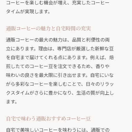
コーヒーを楽しむ機会が増え、充実したコーヒー
自宅通販で迷わない豆選びのコツとは
タイムが実現します。
スペシャリティ通販で新しい味と出会
う
通販コーヒーの魅力と自宅時間の充実
口コミを活用した通販コーヒー豆比較
通販コーヒーの最大の魅力は、品質と利便性の両
術
立にあります。理由は、専門店が厳選した新鮮な豆
自宅で試せる通販お試しセットの活用
を自宅まで届けてくれる点にあります。例えば、焙
法
煎したてのコーヒー豆を注文できるため、香りや
手軽さと品質を両立する通販の選び方
味わいの良さを最大限に引き出せます。自宅にいな
がら多彩なコーヒーを楽しむことで、日々のリラッ
通販コーヒーで手軽さと品質を両立す
クスタイムがさらに豊かになり、生活の質が向上し
る秘訣
ます。
自宅用通販コーヒー豆選びのポイント
解説
自宅で味わう通販おすすめコーヒー豆
コスパ重視の通販豆選びで失敗しない
自宅で美味しいコーヒーを味わうには、通販での
方法