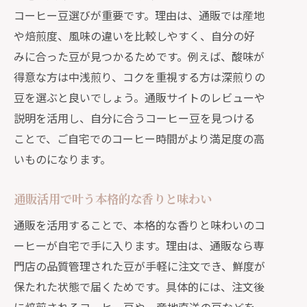
コーヒー豆選びが重要です。理由は、通販では産地
スペシャルティ通販で味と安全性を確
や焙煎度、風味の違いを比較しやすく、自分の好
保
みに合った豆が見つかるためです。例えば、酸味が
通販のドリップコーヒーで簡単本格体
得意な方は中浅煎り、コクを重視する方は深煎りの
験
豆を選ぶと良いでしょう。通販サイトのレビューや
ご自宅カフェ体験なら通販活用が便利
説明を活用し、自分に合うコーヒー豆を見つける
通販活用で自宅カフェ気分を手軽に実
ことで、ご自宅でのコーヒー時間がより満足度の高
現
いものになります。
ご自宅でカフェ体験を通販で充実させ
るコツ
通販活用で叶う本格的な香りと味わい
通販のスペシャルティで贅沢時間を演
通販を活用することで、本格的な香りと味わいのコ
出
ーヒーが自宅で手に入ります。理由は、通販なら専
お試しセット活用で自宅カフェを手軽
門店の品質管理された豆が手軽に注文でき、鮮度が
に
保たれた状態で届くためです。具体的には、注文後
通販おすすめコーヒーで自分好み探し