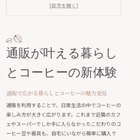
暮らしと珈琲通販で特別な体験を始め
よう
通販を活用した新しいコーヒー習慣の
提案
コーヒー通販で暮らしが豊かになる理
通販が叶える暮らし
由
通販暮らしとコーヒーの相乗効果を楽
とコーヒーの新体験
しむ
こだわりの豆を通販で楽しむ暮らしの提案
通販で選ぶこだわり豆と暮らしの楽し
通販で広がる暮らしとコーヒーの魅力発見
み方
通販を利用することで、日常生活の中でコーヒーの
暮らしとコーヒーの通販で出会う味わ
楽しみ方が大きく広がります。これまで近隣のカフ
いの違い
ェやスーパーでしか手に入らなかったこだわりのコ
通販暮らしとコーヒーで広がる豆選び
ーヒー豆や器具も、自宅にいながら簡単に購入で