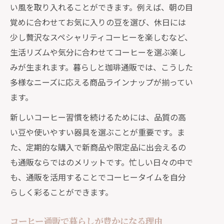
手軽に始める自宅コーヒーライフと通販活
い風を取り入れることができます。例えば、朝の目
用法
覚めに合わせてお気に入りの豆を選び、休日には
通販で始める手軽な暮らしとコーヒー
少し贅沢なスペシャリティコーヒーを楽しむなど、
実践法
生活リズムや気分に合わせてコーヒーを選ぶ楽し
みが生まれます。暮らしと珈琲通販では、こうした
暮らしと珈琲通販が初心者に優しい理
多様なニーズに応える商品ラインナップが揃ってい
由とは
ます。
通販暮らしとコーヒーで気軽に楽しむ
方法
新しいコーヒー習慣を続けるためには、品質の高
い豆や使いやすい器具を選ぶことが重要です。ま
通販で叶える自宅コーヒーライフの第
た、定期的な購入で新商品や限定品に出会えるの
一歩
も通販ならではのメリットです。忙しい日々の中で
暮らしと珈琲通販で失敗しない選び方
も、通販を活用することでコーヒータイムを自分
ガイド
らしく彩ることができます。
通販でめぐるコーヒーと暮らしの多彩な魅
力
コーヒー通販で暮らしが豊かになる理由