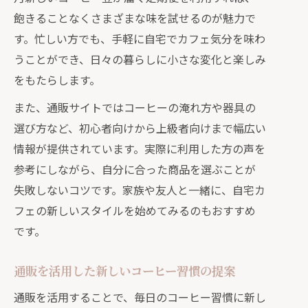
通販で叶う自宅カフェの工夫と楽しみ
飽きることなくさまざまな味を試せるのが魅力で
方
す。忙しい方でも、手軽に自宅でカフェ気分を味わ
暮らしとコーヒーの深まる時間を通販で発
うことができ、日々の暮らしに小さな変化と楽しみ
見
をもたらします。
通販で見つかる暮らしとコーヒーの贅
また、通販サイトではコーヒーの淹れ方や器具の
沢な時間
選び方など、初心者向けから上級者向けまで幅広い
暮らしと珈琲通販で深まる家族や夫婦
情報が提供されています。実際に利用した方の声を
のひととき
参考にしながら、自分に合った商品を選ぶことが
通販暮らしとコーヒーで味わう癒しの
失敗しないコツです。家族や友人と一緒に、自宅カ
時間術
フェの新しいスタイルを始めてみるのもおすすめ
通販活用で暮らしとコーヒー体験が豊
です。
かに変化
コーヒー通販で生まれる新しい暮らし
通販を活用した新しいコーヒー習慣の提案
の発見
通販を活用することで、毎日のコーヒー習慣に新し