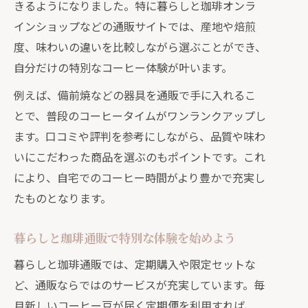
の世界
きるようになりました。特に暮らしと珈琲オンラ
インショップなどの通販サイトでは、産地や焙煎
通販で叶う自分好みの珈琲豆探しのコ
度、味わいの違いを比較しながら選ぶことができ、
ツ
自分だけの特別なコーヒー体験が叶います。
暮らしと珈琲通販で特別な豆を見つけ
る楽しさ
例えば、備前焼などの器具を通販で手に入れるこ
自宅カフェを豊かにする通販利用のコツ
とで、普段のコーヒータイムがワンランクアップし
ます。口コミや評判を参考にしながら、品質や味わ
自宅カフェを通販で手軽に始めるポイ
いにこだわった商品を選ぶのもポイントです。これ
ント
により、自宅でのコーヒー時間がより豊かで充実し
通販暮らしとコーヒーで叶うカフェ空
たものとなります。
間作り
暮らしと珈琲通販で揃えるおすすめア
暮らしと珈琲通販で特別な体験を始めよう
イテム
暮らしと珈琲通販では、定期購入や限定セットな
通販活用で暮らしとコーヒーに彩りを
ど、通販ならではのサービスが充実しています。毎
プラス
月新しいコーヒー豆が届く定期便を利用すれば、