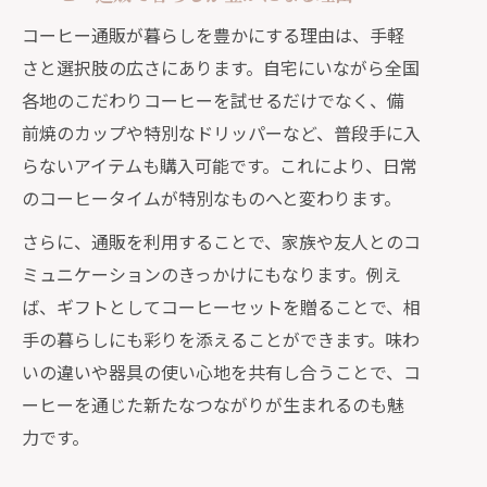
通販を巡る暮らしとコーヒーの最新ト
コーヒー通販が暮らしを豊かにする理由は、手軽
レンド
さと選択肢の広さにあります。自宅にいながら全国
暮らしと珈琲通販で発見する多彩な楽
各地のこだわりコーヒーを試せるだけでなく、備
しみ方
前焼のカップや特別なドリッパーなど、普段手に入
通販暮らしとコーヒーで広がる味とデ
らないアイテムも購入可能です。これにより、日常
ザイン
のコーヒータイムが特別なものへと変わります。
通販だから叶う暮らしとコーヒーの彩
さらに、通販を利用することで、家族や友人とのコ
り体験
ミュニケーションのきっかけにもなります。例え
暮らしと珈琲通販で巡る季節ごとの魅
ば、ギフトとしてコーヒーセットを贈ることで、相
力提案
手の暮らしにも彩りを添えることができます。味わ
いの違いや器具の使い心地を共有し合うことで、コ
ーヒーを通じた新たなつながりが生まれるのも魅
力です。