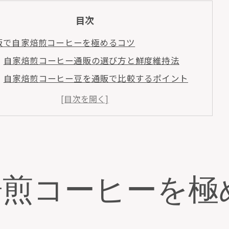
目次
販で自家焙煎コーヒーを極めるコツ
自家焙煎コーヒー通販の選び方と鮮度維持法
自家焙煎コーヒー豆を通販で比較するポイント
初心者におすすめの自家焙煎コーヒー活用術
通販で味わう自家焙煎コーヒーの魅力と注意点
自家焙煎コーヒーの通販利用で失敗しない秘訣
当に美味しい自家焙煎コーヒーの選び方
自家焙煎コーヒーの産地や焙煎度で選ぶ基準
焙煎コーヒーを極
通販自家焙煎珈琲の味を左右する保存方法とは
自家焙煎コーヒー通販で注目すべき香りと風味
自家焙煎コーヒー豆の評価ポイントと選び方