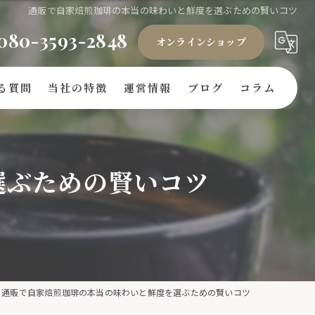
通販で自家焙煎珈琲の本当の味わいと鮮度を選ぶための賢いコツ
080-3593-2848
オンラインショップ
る質問
当社の特徴
運営情報
ブログ
コラム
ギフト
選ぶための賢いコツ
豆
ドリップバッグ
自家焙煎
キリマンジャロ
通販で自家焙煎珈琲の本当の味わいと鮮度を選ぶための賢いコツ