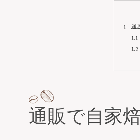
通
本
通販で自家