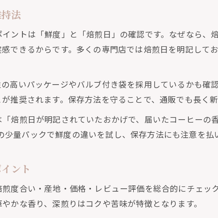
おすすめの自家焙煎コーヒー通販サイト比較
維持法
度重視なら自家焙煎珈琲豆通販がおすすめ
ポイントは「鮮度」と「焙煎日」の確認です。なぜなら、
自家焙煎コーヒー通販の鮮度管理と発送体制
実感できるからです。多くの専門店では焙煎日を明記して
焙煎したて自家焙煎コーヒー豆の通販活用法
新鮮な自家焙煎コーヒー豆の見分け方と選び方
性の高いパッケージやバルブ付き袋を採用しているかも確
通販で鮮度抜群の自家焙煎コーヒー豆を探すコツ
とが推奨されます。保存方法を守ることで、通販でも長く新
自家焙煎コーヒー通販の鮮度保証ポイント解説
は「焙煎日が明記されていたおかげで、届いたコーヒーの
り豊かな自家焙煎コーヒー豆の魅力に迫る
0gの少量パックで鮮度の違いを試し、保存方法にも注意を払
自家焙煎コーヒー通販で感じる香りの違いとは
コーヒー豆自家焙煎通販で楽しむ芳醇な香り
ポイント
通販自家焙煎珈琲豆で引き立つ香りと味わい
焙煎度合い・産地・価格・レビュー評価を総合的にチェッ
自家焙煎コーヒー豆の香りを保つ保存のコツ
華やかな香り、深煎りはコクや苦味が特徴となります。
自家焙煎コーヒーの香りを最大化する淹れ方