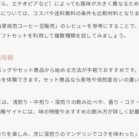
ジル、エチオピアなど）によっても風味が大きく異なるた
分好みの通販自家焙煎コーヒー豆を見つける
格については、コスパや送料無料の条件も比較材料となり
自家焙煎コーヒー通販で好みの味を見極める方法
自家焙煎コーヒー豆販売」のレビューを参考にすることで
焙煎度と産地で選ぶ自家焙煎コーヒー豆の選択術
ギフトセットを利用して複数種類を試してみましょう。
自家焙煎コーヒー豆通販でおすすめの選び方
自家焙煎コーヒー通販で試すべき飲み比べ体験
活用術
自家焙煎コーヒーで理想の一杯を見つけるコツ
バッグやセット商品から始める方法が手軽でおすすめです
スパ重視の自家焙煎コーヒー通販活用術
いを体験できます。セット商品なら産地や焙煎度合いの違
自家焙煎コーヒー通販でコスパ最適な選び方
お得な自家焙煎コーヒー豆通販活用ポイント
には、浅煎り・中煎り・深煎りの飲み比べや、香り・コク
コスパの良い自家焙煎コーヒーを見つける方法
通販サイトには、味の特徴やおすすめの飲み方が詳しく記
自家焙煎コーヒー通販で賢く買うための工夫
自家焙煎コーヒーのコスパ比較と活用術
香りを楽しみ、次に深煎りのマンデリンでコクを味わった