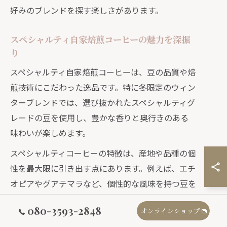
好みのブレンドを探す楽しさがあります。
スペシャルティ自家焙煎コーヒーの魅力を深掘
り
スペシャルティ自家焙煎コーヒーは、豆の品質や焙
煎技術にこだわった逸品です。特に冬限定のウィン
ターブレンドでは、選び抜かれたスペシャルティグ
レードの豆を使用し、豊かな香りと奥行きのある
味わいが楽しめます。
スペシャルティコーヒーの特徴は、産地や品種の個
性を最大限に引き出す点にあります。例えば、エチ
オピアやグアテマラなど、個性的な風味を持つ豆を
組み合わせることで、冬らしい重厚感や滑らかな口
080-3593-2848
オンラインショップ
当たりを実現しています。焙煎度合いも季節や豆の