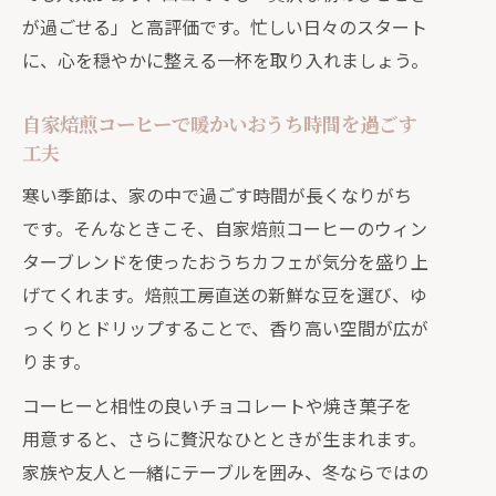
が過ごせる」と高評価です。忙しい日々のスタート
好みに合わせて選ぶ自家焙煎ウィンタ
に、心を穏やかに整える一杯を取り入れましょう。
ーブレンド
自家焙煎コーヒーの香りとコクを比較
自家焙煎コーヒーで暖かいおうち時間を過ごす
して楽しむ
工夫
自家焙煎コーヒー愛好家注目の季節の魅力
寒い季節は、家の中で過ごす時間が長くなりがち
自家焙煎コーヒーで感じる冬の季節感
です。そんなときこそ、自家焙煎コーヒーのウィン
と贅沢な余韻
ターブレンドを使ったおうちカフェが気分を盛り上
愛好家が注目する自家焙煎ウィンター
げてくれます。焙煎工房直送の新鮮な豆を選び、ゆ
ブレンドの特徴
っくりとドリップすることで、香り高い空間が広が
季節ごとに変化する自家焙煎コーヒー
ります。
の楽しみ方
コーヒーと相性の良いチョコレートや焼き菓子を
スペシャルティ自家焙煎コーヒーの魅
用意すると、さらに贅沢なひとときが生まれます。
力を深掘り
家族や友人と一緒にテーブルを囲み、冬ならではの