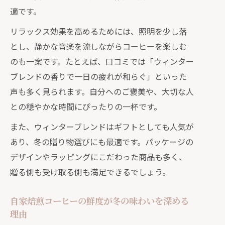
コクと香りが際立つ自家焙煎コーヒー冬編
適です。
冬に楽しむ自家焙煎コーヒーのコクと
リラックス効果を高めるためには、照明を少し落
香りの秘密
とし、静かな音楽を流しながらコーヒーを楽しむ
自家焙煎コーヒーで味わう季節限定の
のも一案です。たとえば、口コミでは「ウィンター
深い味わい
ブレンドの香りで一日の疲れが和らぐ」といった
ウィンターブレンドで感じる香りの豊
声も多く見られます。自分へのご褒美や、大切な人
かさを解説
との穏やかな時間にぴったりの一杯です。
自家焙煎の技術が生む冬コーヒーの奥
また、ウィンターブレンドはギフトとしても人気が
深さ
あり、冬の贈り物選びにも最適です。パッケージの
コク深い自家焙煎コーヒーで冬の癒し
デザインやラッピングにこだわった商品も多く、
時間を
贈る側も受け取る側も満足できるでしょう。
自家焙煎コーヒーの鮮度が冬の味わいを深める
理由