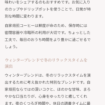
自家焙煎コーヒーの冬限定豆を選ぶポ
味わいをシェアするのもおすすめです。お気に入り
イント
のカップやドリップポットを使うことで、日常が特
贈り物にも喜ばれる冬のコーヒーブレンド
別な時間に変わります。
術
自家焙煎コーヒーは鮮度が命のため、保存時には
自家焙煎コーヒーで贈る冬ギフトのお
密閉容器や冷暗所の利用が大切です。ちょっとした
すすめポイント
工夫で、毎日のおうち時間をより豊かに過ごせるで
ウィンターブレンドが喜ばれる贈り物
しょう。
の理由とは
ウィンターブレンドで冬のリラックスタイムを
自家焙煎コーヒーギフトで伝わる冬の
演出
心遣い
ウィンターブレンドは、冬のリラックスタイムを演
ギフト用自家焙煎コーヒーの選び方と
出するために考え抜かれた特別なブレンドです。自
コツ
家焙煎ならではの深いコクと、ほのかな甘味、まろ
贈り物に最適な冬限定自家焙煎ブレン
やかな口当たりが、心身をゆったりと癒してくれ
ドを選ぶ方法
ます。夜のくつろぎ時間や、休日の読書タイムに最