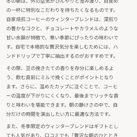
冬の朝は、外の空気がひんやりと澄み渡り、目覚め
カラメルや黒糖感を楽しむ自家焙煎ウ
の一杯に特別なこだわりを持ちたくなるものです。
ィンターブレンド
自家焙煎コーヒーのウィンターブレンドは、深煎り
の豊かなコクと、チョコレートやカラメルのような
自家焙煎コーヒーで作る濃厚な冬のご
甘い余韻が特徴で、寒い季節にぴったりの味わいで
褒美ドリンク
す。自宅で本格的な贅沢気分を楽しむためには、ハ
冬限定自家焙煎ブレンドのスイーツと
ンドドリップで丁寧に抽出するのがおすすめです。
の相性を検証
その際、豆の挽きたての香りを存分に楽しめるよ
ウィンターブレンド選びで味わい深い時間
う、飲む直前にミルで挽くことがポイントとなり
を
ます。さらに、温めたカップに注ぐことで、コーヒ
自家焙煎コーヒーで冬を楽しむブレン
ーの温度が下がりにくくなり、最後までリッチな香
ド選びの基準
りと味わいを堪能できます。朝の静けさの中で、自
ウィンターブレンドの焙煎度合いと味
分だけの時間を演出したい方に最適な方法です。
わいの違い
また、冬季限定のウィンターブレンドはギフトとし
自家焙煎コーヒーの飲み比べで見つけ
ても人気があり、口コミでも「贅沢な朝のひととき
る冬の個性