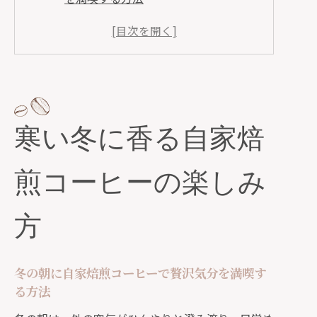
自家焙煎コーヒーで暖かいおうち時間
を過ごす工夫
ウィンターブレンドで冬のリラックス
タイムを演出
自家焙煎コーヒーの鮮度が冬の味わい
寒い冬に香る自家焙
を深める理由
寒い季節に人気の自家焙煎コーヒー豆
煎コーヒーの楽しみ
の特徴
チョコレートのような甘い冬限定ブレンド
方
体験
自家焙煎コーヒーで味わうチョコレー
ト系ブレンドの魅力
冬の朝に自家焙煎コーヒーで贅沢気分を満喫す
る方法
冬限定の甘みが引き立つ自家焙煎コー
ヒーの選び方