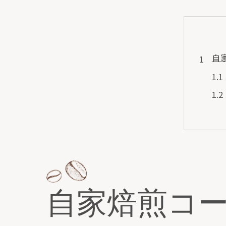
自
通
自家焙煎コ