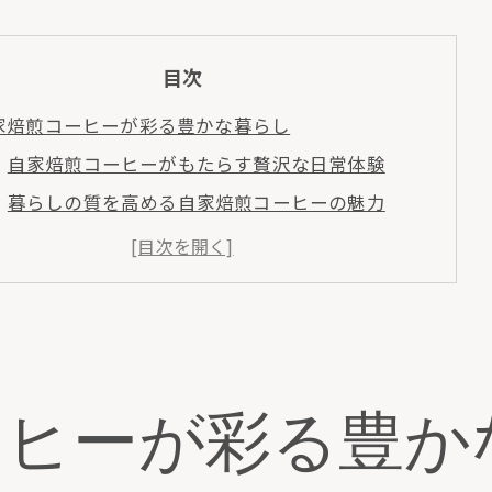
目次
家焙煎コーヒーが彩る豊かな暮らし
自家焙煎コーヒーがもたらす贅沢な日常体験
暮らしの質を高める自家焙煎コーヒーの魅力
自家焙煎コーヒーで自宅カフェ時間を充実
通販で楽しむ本格自家焙煎コーヒー生活
自家焙煎コーヒーが彩る心豊かな毎日
販で手軽に贅沢カフェ体験を実現
通販活用で自家焙煎コーヒーを手軽に実現
ーヒーが彩る豊か
自宅で叶う贅沢なカフェ体験と通販の魅力
自家焙煎コーヒーが広げる新しい通販ライフ