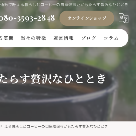
通販で叶える暮らしとコーヒーの自家焙煎豆がもたらす贅沢なひととき
080-3593-2848
オンラインショップ
る質問
当社の特徴
運営情報
ブログ
コラム
ギフト
たらす贅沢なひととき
豆
ドリップバッグ
自家焙煎
キリマンジャロ
で叶える暮らしとコーヒーの自家焙煎豆がもたらす贅沢なひととき