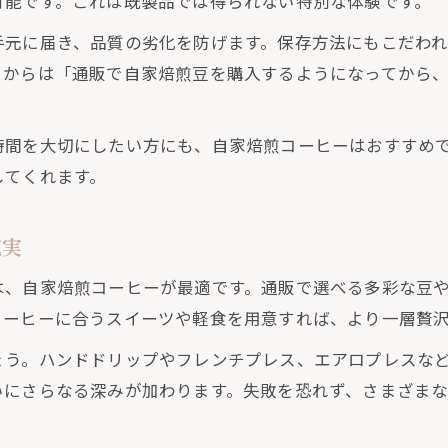
可能です。これは既製品では得られない特別な体験です。
通販ならではのコーヒーライフの楽しみ方
手元に届き、品質の劣化を防げます。保存方法にもこだわ
定ブレンドや新商品を楽しみ尽くす秘訣
々からは「通販で自家焙煎豆を購入するようになってから
自家焙煎コーヒーで限定ブレンドを満喫する方法
通販で出会う新商品と自家焙煎コーヒーの魅力
時間を大切にしたい方にも、自家焙煎コーヒーはおすすめ
季節限定の自家焙煎コーヒーを楽しみ尽くすコツ
してくれます。
自家焙煎コーヒーの新作チェックを通販で簡単に
通販活用で限定ブレンドを見逃さない方法
充実
格派も満足の自家焙煎コーヒー活用術
は、自家焙煎コーヒーが最適です。通販で選べる多彩な豆
自家焙煎コーヒーを極める通販活用テクニック
コーヒーに合うスイーツや軽食を用意すれば、より一層贅
こだわり派も納得の自家焙煎コーヒー選び方
ょう。ハンドドリップやフレンチプレス、エアロプレスな
本格派が満足する自家焙煎コーヒーの楽しみ方
いにさらなる深みが加わります。失敗を恐れず、さまざま
通販で選ぶ本格自家焙煎コーヒーの魅力
自家焙煎コーヒー活用で自宅カフェを実現