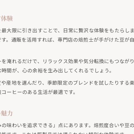
忙しい毎日も通販で本格コーヒー時間を満喫
通販で選ぶ自家焙煎コーヒーの楽しみ方
常体験
り広がる自家焙煎豆で心満たす時間
を最大限に引き出すことで、日常に贅沢な体験をもたらし
自家焙煎コーヒーの香りが癒しの時間を演出
です。通販を活用すれば、専門店の焙煎士が手がけた豆が
通販で手に入る香り豊かな自家焙煎豆の魅力
自家焙煎コーヒーでリラックスタイムを満喫
ーを淹れるだけで、リラックス効果や気分転換にもつなが
自宅で香りを楽しむ自家焙煎コーヒーの工夫
む時間が、心の余裕を生み出してくれるでしょう。
通販で広がる自家焙煎コーヒーの新しい選択肢
度や産地を選んだり、季節限定のブレンドを試したりする
ーヒーのある暮らしを通販で始めよう
煎コーヒーのある生活が最適です。
通販で始める自家焙煎コーヒー生活の第一歩
自家焙煎コーヒーで豊かな暮らしを叶える方法
の魅力
通販活用で手軽に始めるコーヒーのある暮らし
みの味わいを追求できる」点にあります。焙煎度合いや豆
自家焙煎コーヒーが日常を彩る理由とは