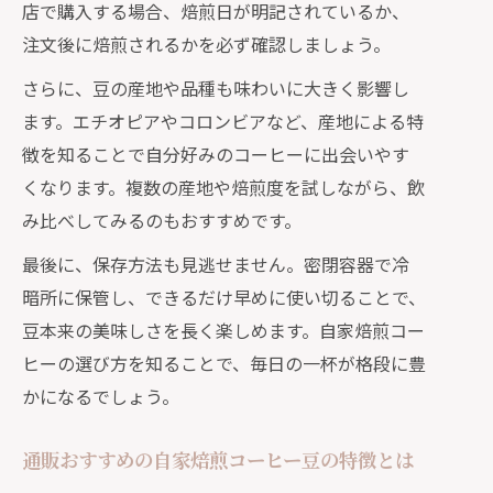
楽しみ方
店で購入する場合、焙煎日が明記されているか、
美味しい自家焙煎コーヒー豆を通販で
注文後に焙煎されるかを必ず確認しましょう。
手に入れるコツ
さらに、豆の産地や品種も味わいに大きく影響し
コーヒー豆通販のコスパと自家焙煎の
ます。エチオピアやコロンビアなど、産地による特
魅力を比較
徴を知ることで自分好みのコーヒーに出会いやす
美味しい自家焙煎コーヒー豆を見つける秘
くなります。複数の産地や焙煎度を試しながら、飲
訣
み比べしてみるのもおすすめです。
自家焙煎コーヒー豆の美味しさを引き
最後に、保存方法も見逃せません。密閉容器で冷
出す選び方
暗所に保管し、できるだけ早めに使い切ることで、
コーヒー豆ランキングに学ぶ自家焙煎
豆本来の美味しさを長く楽しめます。自家焙煎コー
のポイント
ヒーの選び方を知ることで、毎日の一杯が格段に豊
通販で美味しい自家焙煎コーヒーの豆
かになるでしょう。
を選ぶ方法
通販おすすめの自家焙煎コーヒー豆の特徴とは
自家焙煎コーヒー豆の専門店で味を比