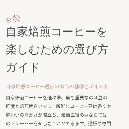
特徴とは
コーヒー通販で安い新鮮な豆を見極め
る方法
自家焙煎コーヒーを
美味しい自家焙煎コーヒー豆の探し方
と失敗しないコツ
楽しむための選び方
自家焙煎コーヒー初心者が知るべき選
び方の秘訣
ガイド
通販で手軽に始める自家焙煎コーヒーの魅
力
通販で自家焙煎コーヒーを選ぶ際の注
自家焙煎コーヒー選びの本当の基準とポイント
意点
自家焙煎コーヒーを選ぶ際、最も重要なのは豆の
自家焙煎コーヒー通販おすすめの選び
鮮度と焙煎度合いです。新鮮なコーヒー豆は香りや
方解説
味わいの豊かさが際立ち、焙煎直後の豆ならでは
通販活用で広がる自家焙煎コーヒーの
のフレーバーを楽しむことができます。通販や専門