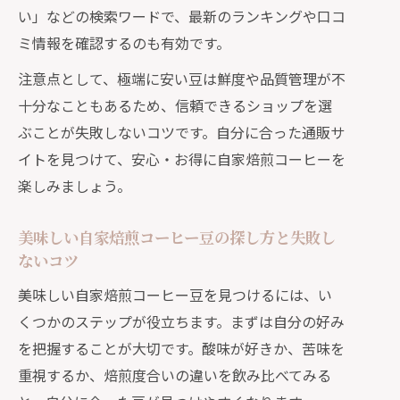
テクニック
い」などの検索ワードで、最新のランキングや口コ
コスパ重視で自家焙煎コーヒー豆を選
ミ情報を確認するのも有効です。
ぶ実践法
注意点として、極端に安い豆は鮮度や品質管理が不
自家焙煎コーヒーを手軽に続けるため
十分なこともあるため、信頼できるショップを選
のコツ
ぶことが失敗しないコツです。自分に合った通販サ
通販や専門店で賢く選ぶ自家焙煎コー
イトを見つけて、安心・お得に自家焙煎コーヒーを
ヒー豆
楽しみましょう。
自家焙煎コーヒーを毎朝楽しむための
工夫と節約術
美味しい自家焙煎コーヒー豆の探し方と失敗し
ないコツ
自宅でコスパの良い自家焙煎コーヒー
生活を実現
美味しい自家焙煎コーヒー豆を見つけるには、い
くつかのステップが役立ちます。まずは自分の好み
を把握することが大切です。酸味が好きか、苦味を
重視するか、焙煎度合いの違いを飲み比べてみる