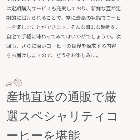
は定期購入サービスも充実しており、新鮮な豆が定
案
期的に届けられることで、常に最高の状態でコーヒ
新しいコーヒーの楽しみ方を通販で発
ーを楽しむことができます。そんな贅沢な時間を、
見
自宅で手軽に味わってみてはいかがでしょうか。次
通販で始めるスペシャリティコーヒー
回も、さらに深いコーヒーの世界を探求する内容
の魅力
をお届けしますので、どうぞお楽しみに。
通販で広がるコーヒーの楽しみ方の幅
新しい趣向のコーヒーを通販で試す
通販で楽しむ新しいコーヒーのトレン
ド
産地直送の通販で厳
選スペシャリティコ
ーヒーを堪能