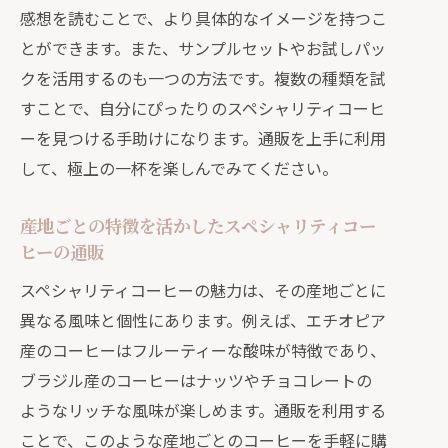
感想を読むことで、より具体的なイメージを持つこ
通販限定の希少なスペシャリティコーヒー
とができます。また、サンプルセットやお試しパッ
を発見
クを活用するのも一つの方法です。複数の種類を試
希少なスペシャリティコーヒーを通販
すことで、自分にぴったりのスペシャリティコーヒ
で見つける
ーを見つける手助けになります。通販を上手に利用
通販限定の特別なコーヒー豆の魅力
して、極上の一杯を楽しんでみてください。
限定発売のスペシャリティコーヒーを
通販で手に入れる方法
産地ごとの特徴を活かしたスペシャリティコー
通販で手に入る希少なコーヒー豆の楽
ヒーの通販
しみ方
スペシャリティコーヒーの魅力は、その産地ごとに
限定コーヒーを通販で見つけるポイン
異なる風味と個性にあります。例えば、エチオピア
ト
産のコーヒーはフルーティーな酸味が特徴であり、
通販でしか手に入らない特別なコーヒ
ブラジル産のコーヒーはナッツやチョコレートの
ーの魅力
ようなリッチな風味が楽しめます。通販を利用する
ことで、このような産地ごとのコーヒーを手軽に購
自分だけの特別な一杯を通販で見つける喜