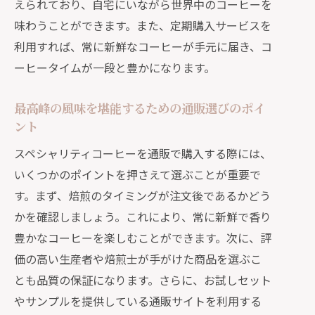
えられており、自宅にいながら世界中のコーヒーを
通販で広がるコーヒーの産地と選び方
味わうことができます。また、定期購入サービスを
産地直送のスペシャリティコーヒーを
利用すれば、常に新鮮なコーヒーが手元に届き、コ
通販で堪能する方法
ーヒータイムが一段と豊かになります。
通販でしか手に入らない産地直送の限
定コーヒー
最高峰の風味を堪能するための通販選びのポイ
通販で手軽に楽しむ専門店品質のスペシャ
ント
リティコーヒー
スペシャリティコーヒーを通販で購入する際には、
専門店品質のコーヒーを通販で手軽に
いくつかのポイントを押さえて選ぶことが重要で
味わう
す。まず、焙煎のタイミングが注文後であるかどう
通販で手に入る高品質なスペシャリテ
かを確認しましょう。これにより、常に新鮮で香り
ィコーヒー
豊かなコーヒーを楽しむことができます。次に、評
専門店の味が自宅で楽しめる通販の利
価の高い生産者や焙煎士が手がけた商品を選ぶこ
点
とも品質の保証になります。さらに、お試しセット
やサンプルを提供している通販サイトを利用する
通販で選ぶ専門店品質のコーヒーのポ