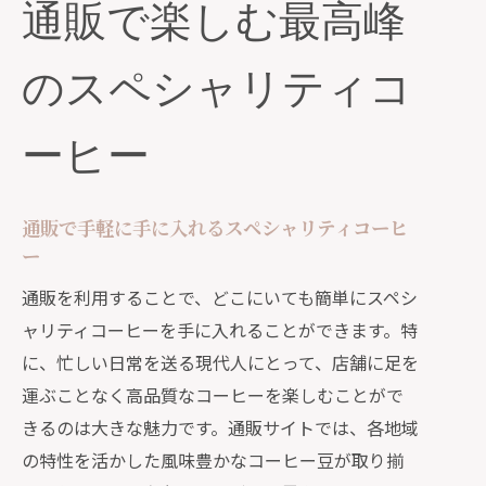
通販で楽しむ最高峰
通販で自分好みのスペシャリティコー
ヒーを見つける方法
のスペシャリティコ
産地ごとの特徴を活かしたスペシャリ
ティコーヒーの通販
ーヒー
通販で味わう贅沢なスペシャリティコ
ーヒー体験
産地直送の通販で厳選スペシャリティコー
通販で手軽に手に入れるスペシャリティコーヒ
ヒーを堪能
ー
産地直送だからこその新鮮さを通販で
通販を利用することで、どこにいても簡単にスペシ
楽しむ
ャリティコーヒーを手に入れることができます。特
厳選されたスペシャリティコーヒーを
に、忙しい日常を送る現代人にとって、店舗に足を
通販で手に入れる
運ぶことなく高品質なコーヒーを楽しむことがで
きるのは大きな魅力です。通販サイトでは、各地域
各産地の風味豊かなコーヒー豆を通販
の特性を活かした風味豊かなコーヒー豆が取り揃
で味わう