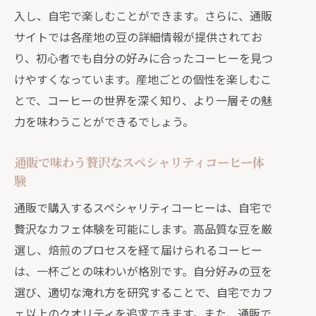
入し、自宅で楽しむことができます。さらに、通販
び
サイトでは各産地の豆の詳細情報が提供されてお
通販で自分好みのコーヒーを見つける
り、初心者でも自分の好みに合ったコーヒーを見つ
方法
けやすくなっています。産地ごとの個性を楽しむこ
特別な一杯を見つける通販の楽しみ方
とで、コーヒーの世界を深く知り、より一層その魅
自分だけのスペシャリティコーヒーを
力を味わうことができるでしょう。
通販で探す
通販で手に入れるオリジナルなコーヒ
通販で味わう贅沢なスペシャリティコーヒー体
ー体験
験
特別な一杯を通販で選ぶポイント
通販で購入するスペシャリティコーヒーは、自宅で
通販で見つけるパーソナライズされた
贅沢なカフェ体験を可能にします。高品質な豆を厳
コーヒー
選し、焙煎のプロセスを経て届けられるコーヒー
通販で始めるスペシャリティコーヒーの新
は、一杯ごとの味わいが格別です。自分好みの豆を
しい楽しみ方
選び、適切な淹れ方を研究することで、自宅でカフ
ェ以上のクオリティを追求できます。また、通販で
通販を活用したコーヒーライフの新提