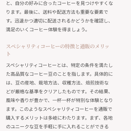
と、自分の好みに合ったコーヒーを見つけやすくな
イント
ります。最後に、送料や配送方法も重要な要素で
通販で手に入れるプロフェッショナル
す。迅速かつ適切に配送されるかどうかを確認し、
なコーヒー体験
満足のいくコーヒー体験を得ましょう。
専門店の焙煎技術が光るコーヒー豆を
通販で購入
スペシャリティコーヒーの特徴と通販のメリッ
自宅で味わう通販だからこその新鮮なスペ
ト
シャリティコーヒー
スペシャリティコーヒーとは、特定の条件を満たし
通販で買う新鮮なスペシャリティコー
た高品質なコーヒー豆のことを指します。具体的に
ヒーの魅力
は、豆の産地、栽培方法、収穫方法、焙煎技術な
自宅で楽しむ新鮮なコーヒーのコツ
どが厳格な基準をクリアしたものです。その結果、
通販で選ぶ新鮮なコーヒー豆のポイン
風味や香りが豊かで、一杯一杯が特別な体験となり
ト
ます。このようなスペシャリティコーヒーを通販で
新鮮なコーヒーを通販で簡単に手に入
購入するメリットは多岐にわたります。まず、各地
れる方法
のユニークな豆を手軽に手に入れることができる