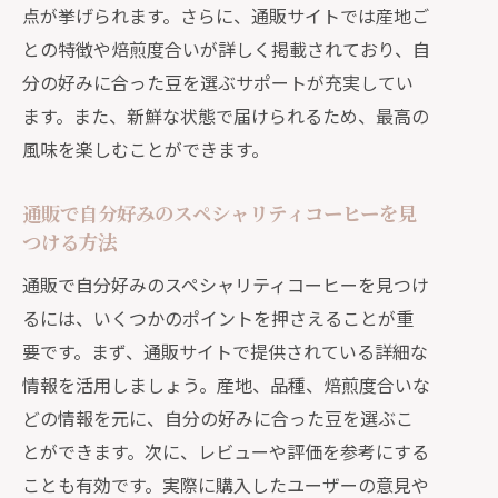
点が挙げられます。さらに、通販サイトでは産地ご
通販だからこそ味わえる新鮮なコーヒ
との特徴や焙煎度合いが詳しく掲載されており、自
ーの秘密
分の好みに合った豆を選ぶサポートが充実してい
通販で買う新鮮なスペシャリティコー
ます。また、新鮮な状態で届けられるため、最高の
ヒーの楽しみ方
風味を楽しむことができます。
通販で巡る世界のスペシャリティコーヒー
の魅力
通販で自分好みのスペシャリティコーヒーを見
通販で体験する世界各国のスペシャリ
つける方法
ティコーヒー
通販で自分好みのスペシャリティコーヒーを見つけ
世界のコーヒー産地を巡る通販の旅
るには、いくつかのポイントを押さえることが重
通販で手に入る各国のユニークなスペ
要です。まず、通販サイトで提供されている詳細な
シャリティコーヒー
情報を活用しましょう。産地、品種、焙煎度合いな
世界中のコーヒーを通販で楽しむ方法
どの情報を元に、自分の好みに合った豆を選ぶこ
通販で味わう各国の特色あるコーヒー
とができます。次に、レビューや評価を参考にする
ことも有効です。実際に購入したユーザーの意見や
通販で巡るコーヒーの世界旅行