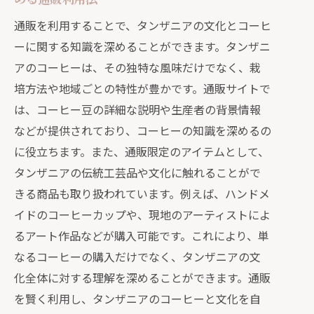
タンザニアの伝統音楽とコーヒーを楽
通販を利用することで、タンザニアの文化とコーヒ
しむ方法
ーに関する知識を深めることができます。タンザニ
通販で手に入るタンザニアの工芸品と
アのコーヒーは、その独特な風味だけでなく、栽
コーヒーセット
培方法や地域ごとの特性が豊かです。通販サイトで
タンザニアの風味豊かなコーヒーを楽
は、コーヒー豆の詳細な説明や生産者の背景情報
しむ通販利用法
などが提供されており、コーヒーの知識を深めるの
タンザニアのコーヒー豆を通販で取り寄せ
に役立ちます。また、通販限定のアイテムとして、
るメリット
タンザニアの伝統工芸品や文化に触れることがで
新鮮なタンザニアコーヒー豆の魅力
きる商品も取り扱われています。例えば、ハンドメ
通販で手軽に購入できるタンザニアコ
イドのコーヒーカップや、現地のアーティストによ
ーヒー
るアート作品などが購入可能です。これにより、単
なるコーヒーの購入だけでなく、タンザニアの文
現地直送のタンザニアコーヒー豆の美
化全体に対する理解を深めることができます。通販
味しさ
を賢く利用し、タンザニアのコーヒーと文化を自
タンザニアのコーヒー豆の産地と特徴