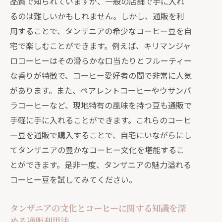
品質で知られていますが、一般の店舗で手に入れ
自宅で簡単にできるタンザニア風コー
るのは難しいかもしれません。しかし、通販を利
ヒーの淹れ方
用することで、タンザニアの希少なコーヒー豆を自
タンザニアのコーヒー豆の風味を最大
宅で楽しむことができます。例えば、キリマンジャ
限に引き出す方法
ロコーヒーはその滑らかな口当たりとフルーティー
通販で手に入るタンザニアのコーヒー
な香りが特徴で、コーヒー愛好者の間で非常に人気
関連商品
があります。また、ペアレントコーヒーやウサンバ
通販で広がるタンザニアの魅力：コーヒー
ラコーヒーなど、現地特有の風味を持つ豆も通販で
と文化の楽しみ方
手軽に手に入れることができます。これらのコーヒ
タンザニアのコーヒー豆の特徴と選び
ー豆を通販で購入することで、自宅にいながらにし
方
てタンザニアの豊かなコーヒー文化を堪能するこ
とができます。是非一度、タンザニアの魅力溢れる
通販で楽しむタンザニアのコーヒーフ
コーヒー豆を試してみてください。
ェスティバル
タンザニアの文化を学ぶためのおすす
タンザニアの文化とコーヒーに関する知識を深
め書籍とコーヒー
める通販利用法