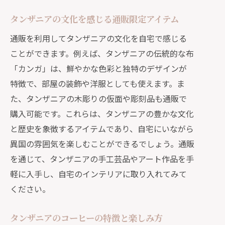
風土と生活
タンザニアの文化を感じる通販限定アイテム
タンザニアの伝統文化とコーヒーの関
係
通販を利用してタンザニアの文化を自宅で感じる
ことができます。例えば、タンザニアの伝統的な布
通販で見つけるタンザニアのコーヒー
「カンガ」は、鮮やかな色彩と独特のデザインが
と伝統工芸品
特徴で、部屋の装飾や洋服としても使えます。ま
タンザニアのコーヒー文化を自宅で楽
た、タンザニアの木彫りの仮面や彫刻品も通販で
しむ方法
購入可能です。これらは、タンザニアの豊かな文化
通販で楽しむタンザニアのコーヒーと文化
と歴史を象徴するアイテムであり、自宅にいながら
の旅
異国の雰囲気を楽しむことができるでしょう。通販
オンラインで巡るタンザニアのコーヒ
を通じて、タンザニアの手工芸品やアート作品を手
ー農園
軽に入手し、自宅のインテリアに取り入れてみて
タンザニアの文化遺産とコーヒーの歴
ください。
史
自宅で感じるタンザニアの風味と香り
タンザニアのコーヒーの特徴と楽しみ方