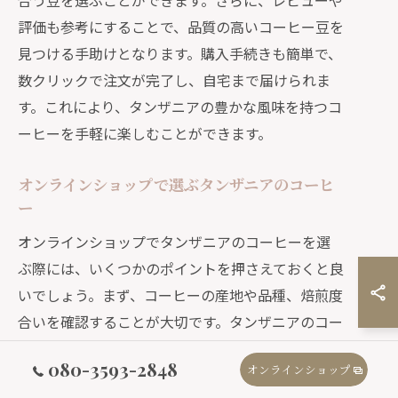
合う豆を選ぶことができます。さらに、レビューや
評価も参考にすることで、品質の高いコーヒー豆を
見つける手助けとなります。購入手続きも簡単で、
数クリックで注文が完了し、自宅まで届けられま
す。これにより、タンザニアの豊かな風味を持つコ
ーヒーを手軽に楽しむことができます。
オンラインショップで選ぶタンザニアのコーヒ
ー
オンラインショップでタンザニアのコーヒーを選
ぶ際には、いくつかのポイントを押さえておくと良
いでしょう。まず、コーヒーの産地や品種、焙煎度
合いを確認することが大切です。タンザニアのコー
ヒーは、その独特な風味と豊かなアロマが魅力で、
080-3593-2848
オンラインショップ
特にキリマンジャロ地区の豆が有名です。また、有