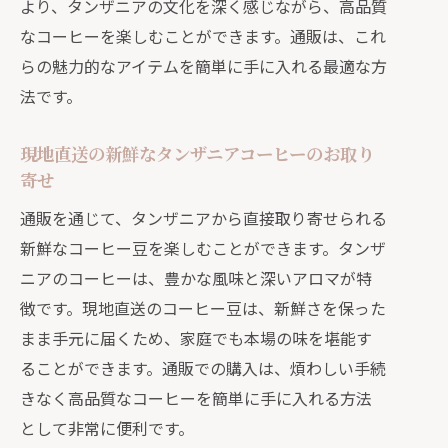
より、タンザニアの文化を深く感じながら、高品質
めコーヒー豆
なコーヒーを楽しむことができます。通販は、これ
タンザニアのコーヒー豆の特徴と味わ
らの魅力的なアイテムを簡単に手に入れる最適な方
い深さ
法です。
自宅で淹れるタンザニアコーヒーの美
味しいレシピ
現地直送の新鮮なタンザニアコーヒーのお取り
タンザニアコーヒー豆の購入とお得な
寄せ
通販情報
通販を通じて、タンザニアから直接取り寄せられる
タンザニアの魅力を通販で発見：コーヒー
新鮮なコーヒー豆を楽しむことができます。タンザ
とカルチャー
ニアのコーヒーは、豊かな風味と深いアロマが特
タンザニアの歴史とコーヒー文化の紹
徴です。現地直送のコーヒー豆は、新鮮さを保った
介
まま手元に届くため、家庭でも本場の味を堪能す
通販で手に入るタンザニアのユニーク
ることができます。通販での購入は、煩わしい手続
なコーヒー豆
きなく高品質なコーヒーを簡単に手に入れる方法
コーヒーを通じて触れるタンザニアの
として非常に便利です。