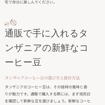
宅で存分に楽しんでください。
通販でのタンザニアコーヒー豆のお得
な購入方法
タンザニアのコーヒー豆を通販で購入
する際のポイント
通販で手に入れるタ
通販で見つけるタンザニアの風味豊かなコ
ーヒーと文化
ンザニアの新鮮なコ
タンザニアのコーヒー豆の種類と特徴
通販で味わうタンザニアのスペシャル
ーヒー豆
ティコーヒー
タンザニアの文化を感じるおすすめコ
タンザニアコーヒー豆の選び方と保存方法
ーヒー
タンザニアのコーヒー豆は、その独特の風味と香
通販で購入するタンザニアのコーヒー
りが魅力です。通販で購入する際には、まず焙煎日
ギフト
を確認して新鮮な豆を選びましょう。新鮮なコーヒ
タンザニアのコーヒー豆の選び方と保