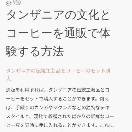
イテム
タンザニアの文化と
タンザニアのコーヒーの特徴と楽しみ
方
コーヒーを通販で体
通販で手に入るタンザニアの珍しいコ
ーヒー豆
験する方法
タンザニアの文化とコーヒーに関する
知識を深める通販利用法
通販で手に入れるタンザニアの新鮮なコー
タンザニアの伝統工芸品とコーヒーのセット購
ヒー豆
入
タンザニアコーヒー豆の選び方と保存
通販を利用すれば、タンザニアの伝統工芸品とコ
方法
ーヒーをセットで購入することができます。例え
現地直送のタンザニアコーヒー豆を楽
ば、手織りのカンガやマクンガなどの独特なテキ
しむポイント
スタイルと、現地で収穫されたばかりの新鮮なコー
ヒー豆を同時に手に入れることができます。これに
通販サイトで探すタンザニアのおすす