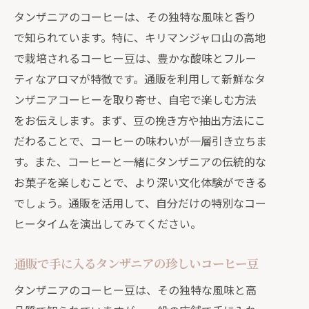
タンザニアのコーヒー豆の収穫と加工
タンザニアのコーヒーは、その独特な風味と香り
方法
で知られています。特に、キリマンジャロ山の高地
通販で体験するタンザニアのコーヒー
で栽培されるコーヒー豆は、豊かな酸味とフルー
作り
ティなアロマが特徴です。通販を利用して新鮮なタ
タンザニアのコーヒーと文化を楽しむ
ンザニアコーヒーを取り寄せ、自宅で楽しむ方法
通販ガイド
をお伝えします。まず、豆の挽き方や抽出方法にこ
だわることで、コーヒーの味わいが一層引き立ちま
自宅で楽しむタンザニアのコーヒーと文
す。また、コーヒーと一緒にタンザニアの伝統的な
化：通販の活用法
お菓子を楽しむことで、より深い文化体験ができる
タンザニアのコーヒー豆の通販購入方
でしょう。通販を活用して、自分だけの特別なコー
法
ヒータイムを演出してみてください。
オンラインショップで選ぶタンザニア
のコーヒー
通販で手に入るタンザニアの珍しいコーヒー豆
タンザニアの文化を感じるアイテムと
タンザニアのコーヒー豆は、その独特な風味と高
コーヒーのセット