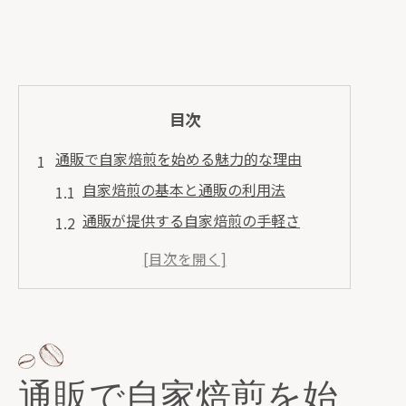
目次
通販で自家焙煎を始める魅力的な理由
自家焙煎の基本と通販の利用法
通販が提供する自家焙煎の手軽さ
自家焙煎を通販で始める際の利点
通販で手に入る最新の自家焙煎器具
自家焙煎と通販で楽しむ新たなライフ
スタイル
通販を活用した自家焙煎の始め方ガイ
通販で自家焙煎を始
ド