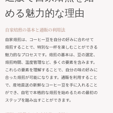
新鮮なコーヒー豆を通販で手軽に入手する
める魅力的な理由
方法
産地直送の通販サイトを選ぶポイント
自家焙煎の基本と通販の利用法
通販で見つける最高品質の生豆
自家焙煎は、コーヒー豆を自分の好みに合わせて
新鮮さを保つ通販の豆選びテクニック
焙煎することで、特別な一杯を楽しむことができる
通販で購入する際の保存方法
魅力的なプロセスです。焙煎の基本は、豆の選定、
自家焙煎に最適な豆を通販で探す
焙煎時間、温度管理など、多くの要素を含みます。
通販を利用した豆の選び方と注意点
これらの要素を理解することで、自分の味の好みに
自家焙煎の楽しみ方が通販で広がる
合った焙煎が可能になります。通販を利用すること
通販での豆選びが焙煎の楽しさを引き
で、産地直送の新鮮なコーヒー豆を手に入れること
出す
ができ、自宅で本格的な焙煎を始めるための最初の
自家焙煎の過程を通販でサポート
ステップを踏み出すことができます。
通販を通じた焙煎技術の学び方