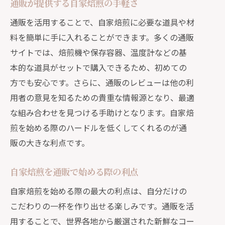
通販が提供する自家焙煎の手軽さ
通販で得られる自家焙煎の多様な味わ
い
通販を活用することで、自家焙煎に必要な道具や材
料を簡単に手に入れることができます。多くの通販
自家焙煎の知識を通販で深める
サイトでは、焙煎機や保存容器、温度計などの基
通販で広がる焙煎コミュニティの活用
本的な道具がセットで購入できるため、初めての
法
方でも安心です。さらに、通販のレビューは他の利
通販を活用した自宅カフェの実現方法
用者の意見を知るための貴重な情報源となり、最適
自宅カフェを実現する通販アイテム
な組み合わせを見つける手助けとなります。自家焙
通販で叶うおしゃれなカフェ空間作り
煎を始める際のハードルを低くしてくれるのが通
自宅カフェのための通販レシピ集
販の大きな利点です。
通販で揃える自宅カフェの必需品
自家焙煎を通販で始める際の利点
通販が提供する新しいカフェスタイル
自宅カフェで試したい通販の特選商品
自家焙煎を始める際の最大の利点は、自分だけの
こだわりの一杯を作り出せる楽しみです。通販を活
自家焙煎で味わう香り高い一杯の贅沢
用することで、世界各地から厳選された新鮮なコー
通販で得られる自家焙煎の香りの秘密