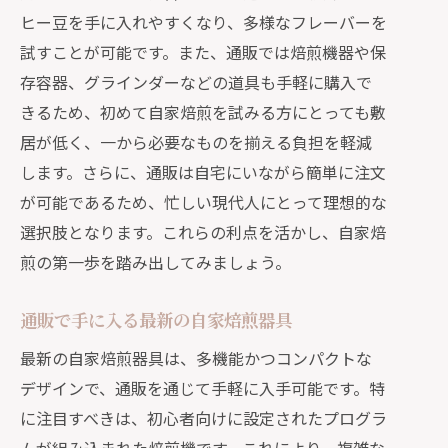
ヒー豆を手に入れやすくなり、多様なフレーバーを
自家焙煎だからこその贅沢な香り
試すことが可能です。また、通販では焙煎機器や保
通販を活用した香り高い一杯の作り方
存容器、グラインダーなどの道具も手軽に購入で
コーヒーの香りを引き立てる通販グッ
きるため、初めて自家焙煎を試みる方にとっても敷
ズ
居が低く、一から必要なものを揃える負担を軽減
香りを楽しむ自家焙煎の通販テクニッ
します。さらに、通販は自宅にいながら簡単に注文
ク
が可能であるため、忙しい現代人にとって理想的な
通販が可能にする自家焙煎の特別なひ
選択肢となります。これらの利点を活かし、自家焙
ととき
煎の第一歩を踏み出してみましょう。
通販での生豆選びがもたらす焙煎の楽しみ
通販で手に入る最新の自家焙煎器具
通販の生豆選びで始める焙煎の冒険
最新の自家焙煎器具は、多機能かつコンパクトな
生豆の種類と通販での選び方
デザインで、通販を通じて手軽に入手可能です。特
焙煎の幅を広げる通販の生豆
に注目すべきは、初心者向けに設定されたプログラ
通販で選ぶ生豆の特徴と選択基準