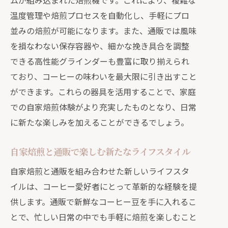
ムが組み込まれた焙煎機です。これにより、複雑な
生豆を通販で購入する際のポイント
温度管理や焙煎プロセスを自動化し、手軽にプロ
通販による生豆の焙煎バリエーション
並みの焙煎が可能になります。また、通販では風味
忙しい日々に通販で贅沢なコーヒータイム
を損なわない保存容器や、細かな挽き具合を調整
を
できる高性能グラインダーも豊富に取り揃えられ
通販で忙しい朝に贅沢な一杯を
ており、コーヒーの味わいを最大限に引き出すこと
通販活用で手軽に楽しむコーヒータイ
ができます。これらの器具を活用することで、家庭
ム
での自家焙煎体験がより充実したものとなり、日常
に新たな楽しみを加えることができるでしょう。
疲れを癒す通販のコーヒーアイテム
通販で見つけるリラックスできる一杯
自家焙煎と通販で楽しむ新たなライフスタイル
忙しい生活に通販がもたらす癒しの時
自家焙煎と通販を組み合わせた新しいライフスタ
間
イルは、コーヒー愛好者にとって革新的な経験を提
通販で叶える特別なコーヒー体験
供します。通販で新鮮なコーヒー豆を手に入れるこ
通販で手に入る自家焙煎コーヒーの奥深さ
とで、忙しい日常の中でも手軽に焙煎を楽しむこと
通販で発見する自家焙煎の新たな魅力