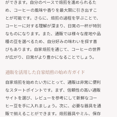
ができます。自分のペースで焙煎を進められるた
自家焙煎を通販で深めるためのヒント
め、コーヒーの風味や香りを最大限に引き出すこ
通販を介した自家焙煎の奥深い世界
とが可能です。さらに、焙煎の過程を学ぶことで、
通販で知る自家焙煎コーヒーの多様な
コーヒーに対する理解が深まり、日常の一杯が特別
風味
なものになります。また、通販では様々な産地や品
種の豆を選べるため、自分好みの味わいを探す喜
自家焙煎の奥深さを引き出す通販の選
びもあります。自家焙煎を通じて、コーヒーの世界
び方
が広がり、日常がより豊かになることでしょう。
通販で広がる自家焙煎のコーヒー文化
通販を活用した自家焙煎の始め方ガイド
自家焙煎を始めたい方にとって、通販は非常に便利
なスタートポイントです。まず、信頼性の高い通販
サイトを選び、レビューを参考にして新鮮なコー
ヒー豆を手に入れましょう。次に、必要な器具を通
販で揃えることができます。焙煎器具やミル、保存