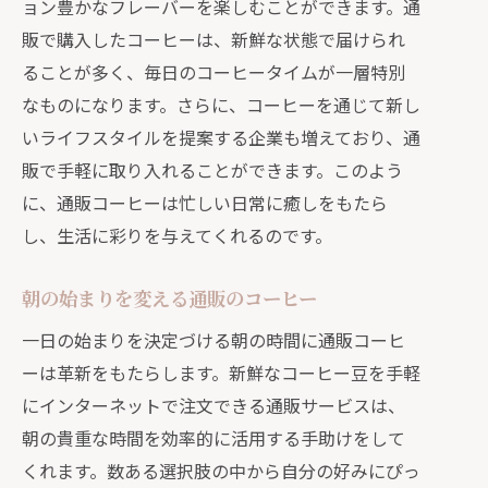
ョン豊かなフレーバーを楽しむことができます。通
通販を活用して理想のコーヒーライフを手
販で購入したコーヒーは、新鮮な状態で届けられ
に入れる方法
ることが多く、毎日のコーヒータイムが一層特別
自分好みのコーヒーを見つける通販活
なものになります。さらに、コーヒーを通じて新し
用術
いライフスタイルを提案する企業も増えており、通
通販で始めるカスタマイズコーヒーラ
販で手軽に取り入れることができます。このよう
イフ
に、通販コーヒーは忙しい日常に癒しをもたら
し、生活に彩りを与えてくれるのです。
理想の一杯を探す通販での楽しみ方
通販で手に入れる本格的なコーヒー体
朝の始まりを変える通販のコーヒー
験
一日の始まりを決定づける朝の時間に通販コーヒ
通販を駆使したコーヒー生活の充実法
ーは革新をもたらします。新鮮なコーヒー豆を手軽
日常を豊かにする通販コーヒーライフ
にインターネットで注文できる通販サービスは、
の始め方
朝の貴重な時間を効率的に活用する手助けをして
家族と共に楽しむ通販コーヒーの心地よい
くれます。数ある選択肢の中から自分の好みにぴっ
ひととき