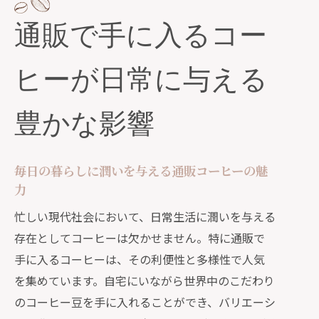
通販で楽しむ家庭でのカフェ体験
通販で手に入るコー
生活に活気をもたらすコーヒーのある
日常
ヒーが日常に与える
通販がもたらす新しいコーヒーライフ
スタイル
豊かな影響
コーヒーの香りが自宅を満たす通販の魅力
香り高いコーヒーがもたらす心の安ら
ぎ
毎日の暮らしに潤いを与える通販コーヒーの魅
力
通販で手軽に楽しむ豊かな香りの秘密
忙しい現代社会において、日常生活に潤いを与える
自宅をカフェに変える香りの力
存在としてコーヒーは欠かせません。特に通販で
通販で選ぶ最高の香り豊かなコーヒー
手に入るコーヒーは、その利便性と多様性で人気
心を満たす香りの通販コーヒー選び
を集めています。自宅にいながら世界中のこだわり
豊かな香りが広がる通販コーヒーの魅
のコーヒー豆を手に入れることができ、バリエーシ
力