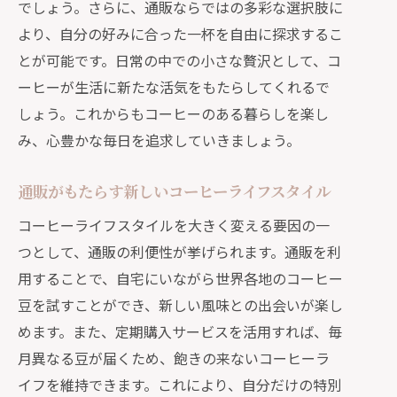
でしょう。さらに、通販ならではの多彩な選択肢に
通販で手に入れる多様なコーヒーの魅
より、自分の好みに合った一杯を自由に探求するこ
力
とが可能です。日常の中での小さな贅沢として、コ
通販が叶える心豊かなコーヒーライフ
ーヒーが生活に新たな活気をもたらしてくれるで
新しい趣味としての通販コーヒー選び
しょう。これからもコーヒーのある暮らしを楽し
通販で見つける特別なコーヒーの一杯で生
み、心豊かな毎日を追求していきましょう。
活に彩りを
通販で手に入れる特別な一杯の楽しみ
通販がもたらす新しいコーヒーライフスタイル
方
コーヒーライフスタイルを大きく変える要因の一
生活を彩る通販コーヒーの選び方
つとして、通販の利便性が挙げられます。通販を利
特別なコーヒーで日常に彩りを添える
用することで、自宅にいながら世界各地のコーヒー
通販で発見する個性的なコーヒーの魅
豆を試すことができ、新しい風味との出会いが楽し
力
めます。また、定期購入サービスを活用すれば、毎
心躍る通販コーヒー選びのポイント
月異なる豆が届くため、飽きの来ないコーヒーラ
イフを維持できます。これにより、自分だけの特別
通販がもたらす新しいコーヒーの楽し