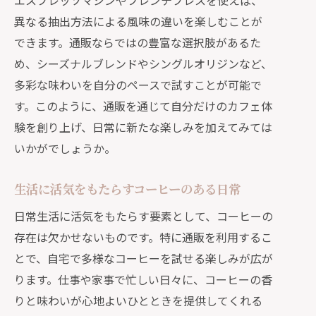
エスプレッソマシンやフレンチプレスを使えば、
み方
異なる抽出方法による風味の違いを楽しむことが
日常のストレスを和らげるコーヒーの
できます。通販ならではの豊富な選択肢があるた
力
め、シーズナルブレンドやシングルオリジンなど、
通販で手軽に癒やしを感じるコーヒー
多彩な味わいを自分のペースで試すことが可能で
選び
す。このように、通販を通じて自分だけのカフェ体
通販がもたらす癒やしのコーヒータイ
験を創り上げ、日常に新たな楽しみを加えてみては
ム
いかがでしょうか。
忙しい現代に必要なコーヒーのある暮
らし
生活に活気をもたらすコーヒーのある日常
通販で広がるコーヒー体験と心の豊かさ
日常生活に活気をもたらす要素として、コーヒーの
通販で見つける新たなコーヒーの楽し
存在は欠かせないものです。特に通販を利用するこ
み方
とで、自宅で多様なコーヒーを試せる楽しみが広が
心を豊かにする通販コーヒーの選び方
ります。仕事や家事で忙しい日々に、コーヒーの香
コーヒー体験を広げる通販の可能性
りと味わいが心地よいひとときを提供してくれる