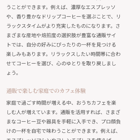
暮らしにゆとりを与える通販のコーヒ
うことができます。例えば、濃厚なエスプレッソ
ー選び
や、香り豊かなドリップコーヒーを選ぶことで、リ
リフレッシュできるコーヒー時間の作
ラックスタイムがより充実したものになります。さ
り方
まざまな産地や焙煎度の選択肢が豊富な通販サイ
通販で手に入れる心地よいコーヒーラ
トでは、自分の好みにぴったりの一杯を見つける
イフ
楽しみもあります。リラックスしたい時間帯に合わ
忙しい日常にゆとりを生む通販コーヒ
せてコーヒーを選び、心のゆとりを取り戻しまし
ーの秘密
ょう。
心を満たす通販コーヒーの選び方
通販で楽しむ家庭でのカフェ体験
忙しい暮らしに通販で取り入れるコーヒー
の癒やし
家庭で過ごす時間が増える中、おうちカフェを楽
忙しい日々に癒やしをもたらす通販コ
しむ人が増えています。通販を活用すれば、さまざ
ーヒー
まなコーヒー豆や器具を手軽に入手でき、プロ顔負
けの一杯を自宅で味わうことができます。例えば、
心をリセットする通販コーヒーの楽し