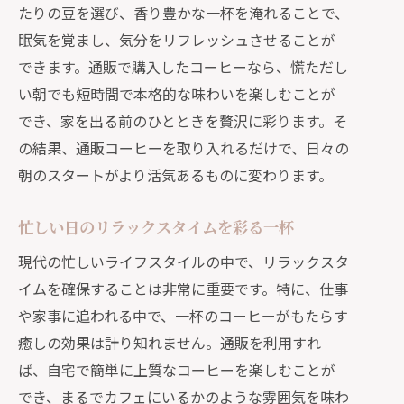
たりの豆を選び、香り豊かな一杯を淹れることで、
家族と分かち合う通販コーヒーの楽し
眠気を覚まし、気分をリフレッシュさせることが
み方
できます。通販で購入したコーヒーなら、慌ただし
家族の時間を豊かにするコーヒー選び
い朝でも短時間で本格的な味わいを楽しむことが
通販コーヒーで家族の団らんを演出
でき、家を出る前のひとときを贅沢に彩ります。そ
心温まる家族のひとときをコーヒーで
の結果、通販コーヒーを取り入れるだけで、日々の
朝のスタートがより活気あるものに変わります。
通販で叶える家族のための特別なコー
ヒー時間
忙しい日のリラックスタイムを彩る一杯
家族と共に楽しむ香り豊かなコーヒー
のひととき
現代の忙しいライフスタイルの中で、リラックスタ
イムを確保することは非常に重要です。特に、仕事
通販が生む心のゆとりとコーヒーのある日
や家事に追われる中で、一杯のコーヒーがもたらす
常
癒しの効果は計り知れません。通販を利用すれ
心にゆとりをもたらす通販コーヒーの
ば、自宅で簡単に上質なコーヒーを楽しむことが
力
でき、まるでカフェにいるかのような雰囲気を味わ